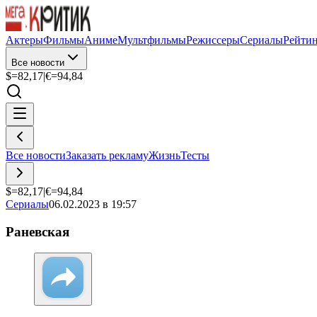
Актеры
Фильмы
Аниме
Мультфильмы
Режиссеры
Сериалы
Рейти
Все новости
$=
82,17
|
€=
94,84
Все новости
Заказать рекламу
Жизнь
Тесты
$=
82,17
|
€=
94,84
Сериалы
06.02.2023 в 19:57
Раневская