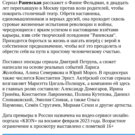
Сериал
Раневская
расскажет о Фаине Фельдман, в двадцать
лет переехавшую в Москву против воли родителей, чтобы
покорить столичный театр. Обретя наставника,
единомышленников и верных друзей, она проходит сквозь
суровые жизненные испытания революции и войны,
чередующиеся с ярким успехом и настоящими взлётами
карьеры, взяв себе творческий псевдоним "Раневская".
Приходится бороться за жизнь и шагать вперёд с верой в
собственное предназначение, чтобы всё это преодолеть и
обрести себя на пути к простому человеческому счастью.
Поставил эпизоды сериала Дмитрий Петрунь, а сюжет
написали на основе реальных событий Лариса
Жолобова, Алина Семерякова и Юрий Мороз. В продюсерах
также числится Константин Эрнст. Актёрский состав сериала
возглавляет Мариэтта Цигаль-Полищук, а компанию ей здесь
в главных ролях составили: Александр Домогаров, Ирина
Гринёва, Константин Лавроненко, Полина Кутепова, Даниил
Спиваковский, Эмилия Спивак, а также Ольга
Науменко, Семён Стругачев, Мириам Сехон и другие артисты.
Дата премьеры в России назначена на видео-сервисе онлайн-
портала «KION» на восьмое февраля 2023 года. Возрастное
ограничение к просмотру выставлено с пометкой 16+