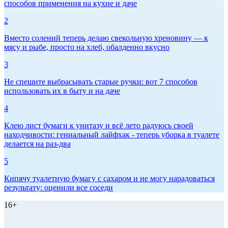
способов применения на кухне и даче
2
Вместо солений теперь делаю свекольную хреновину — к
мясу и рыбе, просто на хлеб, обалденно вкусно
3
Не спешите выбрасывать старые ручки: вот 7 способов
использовать их в быту и на даче
4
Клею лист бумаги к унитазу и всё лето радуюсь своей
находчивости: гениальный лайфхак - теперь уборка в туалете
делается на раз-два
5
Кипячу туалетную бумагу с сахаром и не могу нарадоваться
результату: оценили все соседи
16+