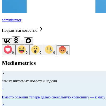
administrator
Поделиться новостью
0
0
0
0
0
Mediametrics
5
самых читаемых новостей недели
1
Вместо солений теперь делаю свекольную хреновину — к мясу и
2