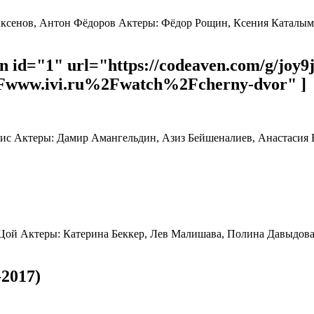
я Аксенов, Антон Фёдоров Актеры: Фёдор Рощин, Ксения Каталым
 id="1" url="https://codeaven.com/g/joy9
ww.ivi.ru%2Fwatch%2Fcherny-dvor" ]
ртис Актеры: Дамир Амангельдин, Азиз Бейшеналиев, Анастасия
др Цой Актеры: Катерина Беккер, Лев Малишава, Полина Давыдов
2017)