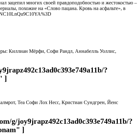
риал зацепил многих своей правдоподобностью и жестокостью –
риалы, похожие на «Слово пацана. Кровь на асфальте», в
RgNC10LnQu9C10YA%3D
теры: Киллиан Мёрфи, Софи Рандл, Аннабелль Уоллис,
oy9jrapz492c13ad0c393e749a11b/?
 ]
Калмрот, Теа Софи Лох Несс, Кристиан Сундгрен, Йенс
com/g/joy9jrapz492c13ad0c393e749a11b/?
onam" ]