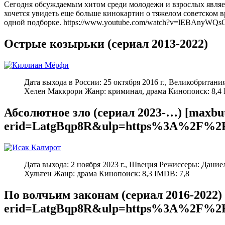
Сегодня обсуждаемым хитом среди молодежи и взрослых являе
хочется увидеть еще больше кинокартин о тяжелом советском 
одной подборке. https://www.youtube.com/watch?v=lE
Острые козырьки (сериал 2013-2022)
Дата выхода в России: 25 октября 2016 г., Великобрита
Хелен Маккрори Жанр: криминал, драма Кинопоиск: 8,4 
Абсолютное зло (сериал 2023-…) [maxbut
erid=LatgBqp8R&ulp=https%3A%2F%2Fw
Дата выхода: 2 ноября 2023 г., Швеция Режиссеры: Дани
Хультен Жанр: драма Кинопоиск: 8,3 IMDB: 7,8
По волчьим законам (сериал 2016-2022) 
erid=LatgBqp8R&ulp=https%3A%2F%2Fw