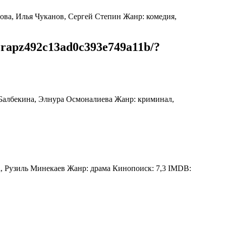
ова, Илья Чуканов, Сергей Степин Жанр: комедия,
jrapz492c13ad0c393e749a11b/?
 Балбекина, Элнура Осмоналиева Жанр: криминал,
а, Рузиль Минекаев Жанр: драма Кинопоиск: 7,3 IMDB: