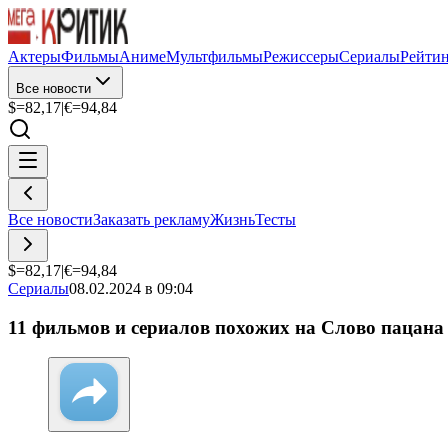
Актеры
Фильмы
Аниме
Мультфильмы
Режиссеры
Сериалы
Рейти
Все новости
$=
82,17
|
€=
94,84
Все новости
Заказать рекламу
Жизнь
Тесты
$=
82,17
|
€=
94,84
Сериалы
08.02.2024 в 09:04
11 фильмов и сериалов похожих на Слово пацана