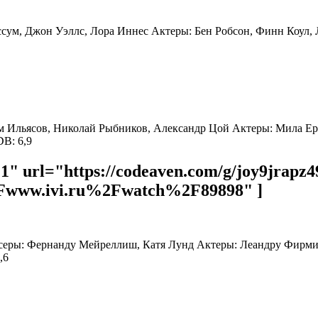
ссум, Джон Уэллс, Лора Иннес Актеры: Бен Робсон, Финн Коул,
стам Ильясов, Николай Рыбников, Александр Цой Актеры: Мила Е
DB: 6,9
1" url="https://codeaven.com/g/joy9jrapz
www.ivi.ru%2Fwatch%2F89898" ]
жиссеры: Фернанду Мейреллиш, Катя Лунд Актеры: Леандру Фирм
,6