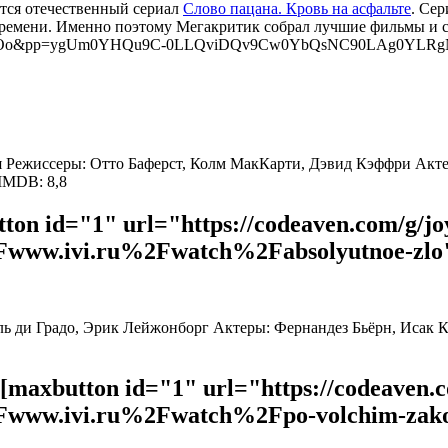
тся отечественный сериал
Слово пацана. Кровь на асфальте
. Се
времени. Именно поэтому Мегакритик собрал лучшие фильмы и се
BAnyWQsOo&pp=ygUm0YHQu9C-0LLQviDQv9Cw0YbQsNC90LAg0YL
ния Режиссеры: Отто Баферст, Колм МакКарти, Дэвид Кэффри Ак
IMDB: 8,8
ton id="1" url="https://codeaven.com/g/j
ww.ivi.ru%2Fwatch%2Fabsolyutnoe-zlo"
ель ди Градо, Эрик Лейжонборг Актеры: Фернандез Бьёрн, Исак 
[maxbutton id="1" url="https://codeaven.
ww.ivi.ru%2Fwatch%2Fpo-volchim-zak