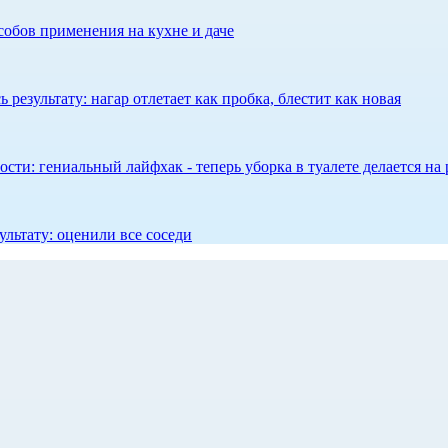
собов применения на кухне и даче
результату: нагар отлетает как пробка, блестит как новая
сти: гениальный лайфхак - теперь уборка в туалете делается на 
ультату: оценили все соседи