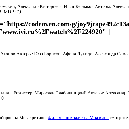
ь Хомский, Александр Расторгуев, Иван Бурлаков Актеры: Алекс
3 IMDB: 7,0
="https://codeaven.com/g/joy9jrapz492c13
www.ivi.ru%2Fwatch%2F224920" ]
рис Акопов Актеры: Юра Борисов, Афина Лукиди, Александр Сам
идерланды Режиссер: Мирослав Слабошпицкий Актеры: Александр
,0
дборке на Мегакритике.
Фильмы похожие на Моя вина
смотрите 