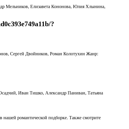
андр Мельников, Елизавета Кононова, Юлия Хлынина,
ad0c393e749a11b/?
сонов, Сергей Двойников, Роман Колотухин Жанр:
 Осадчий, Иван Тишко, Александр Паниван, Татьяна
в нашей романтической подборке. Также смотрите