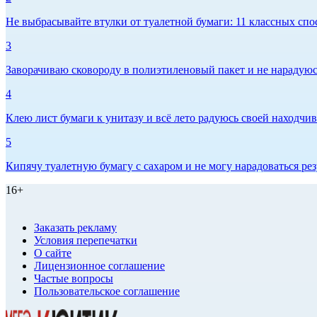
Не выбрасывайте втулки от туалетной бумаги: 11 классных спо
3
Заворачиваю сковороду в полиэтиленовый пакет и не нарадуюсь 
4
Клею лист бумаги к унитазу и всё лето радуюсь своей находчиво
5
Кипячу туалетную бумагу с сахаром и не могу нарадоваться рез
16+
Заказать рекламу
Условия перепечатки
О сайте
Лицензионное соглашение
Частые вопросы
Пользовательское соглашение