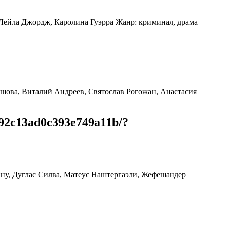
 Лейла Джордж, Каролина Гуэрра Жанр: криминал, драма
ршова, Виталий Андреев, Святослав Рогожан, Анастасия
492c13ad0c393e749a11b/?
ину, Дуглас Силва, Матеус Наштергаэли, Жефешандер