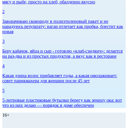
мясу и рыбе, просто на хлеб, обалденно вкусно
2
Заворачиваю сковороду в полиэтиленовый пакет и не
нарадуюсь результату: нагар отлетает как пробка, блестит как
новая
3
Беру кабачок, яйца и сыр - готовлю «клаб-сэндвич»: делается
на раз-два и из простых продуктов, а вкус как в ресторане
4
Какая длина волос прибавляет годы, а какая омолаживает:
совет парикмахера для женщин после 45 лет
5
5-литровые пластиковые бутылки берегу как зеницу ока: вот
что из них делаю — порядок в доме обеспечен
16+