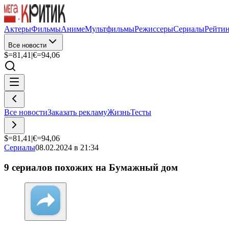
Актеры
Фильмы
Аниме
Мультфильмы
Режиссеры
Сериалы
Рейти
Все новости
$=
81,41
|
€=
94,06
Все новости
Заказать рекламу
Жизнь
Тесты
$=
81,41
|
€=
94,06
Сериалы
08.02.2024 в 21:34
9 сериалов похожих на Бумажный дом