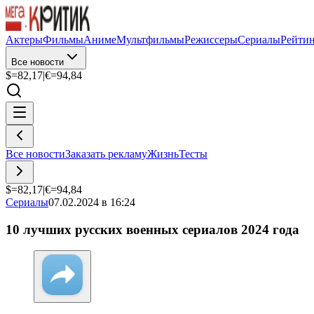
Актеры
Фильмы
Аниме
Мультфильмы
Режиссеры
Сериалы
Рейти
Все новости
$=
82,17
|
€=
94,84
Все новости
Заказать рекламу
Жизнь
Тесты
$=
82,17
|
€=
94,84
Сериалы
07.02.2024 в 16:24
10 лучших русских военных сериалов 2024 года