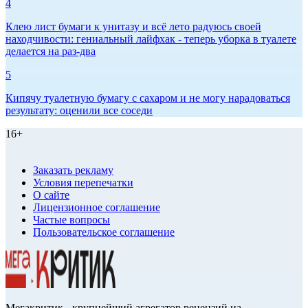
4
Клею лист бумаги к унитазу и всё лето радуюсь своей
находчивости: гениальный лайфхак - теперь уборка в туалете
делается на раз-два
5
Кипячу туалетную бумагу с сахаром и не могу нарадоваться
результату: оценили все соседи
16+
Заказать рекламу
Условия перепечатки
О сайте
Лицензионное соглашение
Частые вопросы
Пользовательское соглашение
Мегакритик - крупнейший агрегатор рецензий на