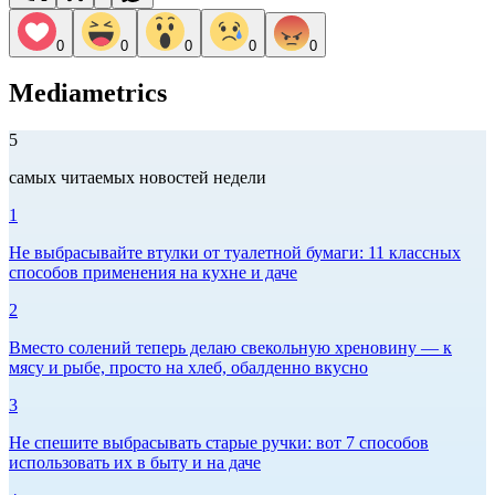
0
0
0
0
0
Mediametrics
5
самых читаемых новостей недели
1
Не выбрасывайте втулки от туалетной бумаги: 11 классных
способов применения на кухне и даче
2
Вместо солений теперь делаю свекольную хреновину — к
мясу и рыбе, просто на хлеб, обалденно вкусно
3
Не спешите выбрасывать старые ручки: вот 7 способов
использовать их в быту и на даче