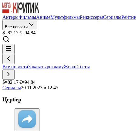
Актеры
Фильмы
Аниме
Мультфильмы
Режиссеры
Сериалы
Рейти
Все новости
$=
82,17
|
€=
94,84
Все новости
Заказать рекламу
Жизнь
Тесты
$=
82,17
|
€=
94,84
Сериалы
20.11.2023 в 12:45
Цербер