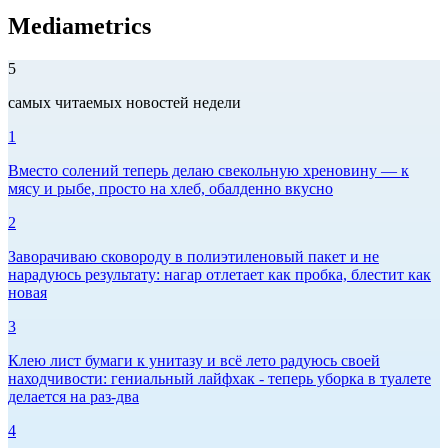
Mediametrics
5
самых читаемых новостей недели
1
Вместо солений теперь делаю свекольную хреновину — к
мясу и рыбе, просто на хлеб, обалденно вкусно
2
Заворачиваю сковороду в полиэтиленовый пакет и не
нарадуюсь результату: нагар отлетает как пробка, блестит как
новая
3
Клею лист бумаги к унитазу и всё лето радуюсь своей
находчивости: гениальный лайфхак - теперь уборка в туалете
делается на раз-два
4