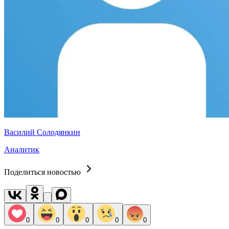
Василий Солодянкин
Аналитик
Поделиться новостью
0
0
0
0
0