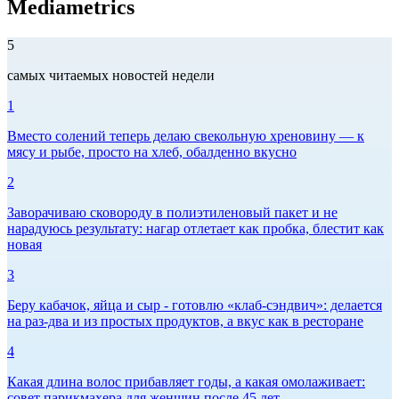
Mediametrics
5
самых читаемых новостей недели
1
Вместо солений теперь делаю свекольную хреновину — к
мясу и рыбе, просто на хлеб, обалденно вкусно
2
Заворачиваю сковороду в полиэтиленовый пакет и не
нарадуюсь результату: нагар отлетает как пробка, блестит как
новая
3
Беру кабачок, яйца и сыр - готовлю «клаб-сэндвич»: делается
на раз-два и из простых продуктов, а вкус как в ресторане
4
Какая длина волос прибавляет годы, а какая омолаживает:
совет парикмахера для женщин после 45 лет