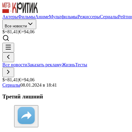
Актеры
Фильмы
Аниме
Мультфильмы
Режиссеры
Сериалы
Рейти
Все новости
$=
81,41
|
€=
94,06
Все новости
Заказать рекламу
Жизнь
Тесты
$=
81,41
|
€=
94,06
Сериалы
08.01.2024 в 18:41
Третий лишний