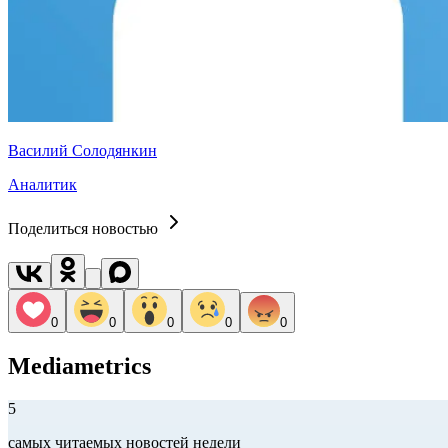
Василий Солодянкин
Аналитик
Поделиться новостью
0
0
0
0
0
Mediametrics
5
самых читаемых новостей недели