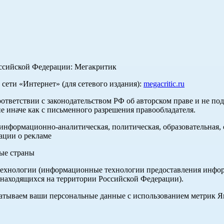
оссийской Федерации: Мегакритик
ети «Интернет» (для сетевого издания):
megacritic.ru
оответствии с законодательством РФ об авторском праве и не по
е иначе как с письменного разрешения правообладателя.
нформационно-аналитическая, политическая, образовательная, с
ации о рекламе
ные страны
хнологии (информационные технологии предоставления информа
 находящихся на территории Российской Федерации).
абатываем ваши персональные данные с использованием метрик 