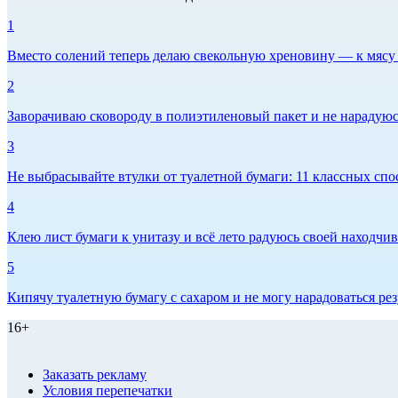
1
Вместо солений теперь делаю свекольную хреновину — к мясу и
2
Заворачиваю сковороду в полиэтиленовый пакет и не нарадуюсь 
3
Не выбрасывайте втулки от туалетной бумаги: 11 классных спо
4
Клею лист бумаги к унитазу и всё лето радуюсь своей находчиво
5
Кипячу туалетную бумагу с сахаром и не могу нарадоваться рез
16+
Заказать рекламу
Условия перепечатки