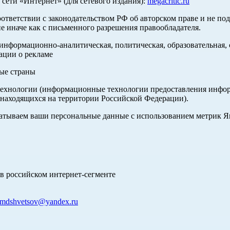
ети «Интернет» (для сетевого издания):
megacritic.ru
оответствии с законодательством РФ об авторском праве и не по
е иначе как с письменного разрешения правообладателя.
нформационно-аналитическая, политическая, образовательная, с
ации о рекламе
ные страны
хнологии (информационные технологии предоставления информа
 находящихся на территории Российской Федерации).
абатываем ваши персональные данные с использованием метрик 
в российском интернет-сегменте
mdshvetsov@yandex.ru