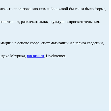
длежит использованию кем-либо в какой бы то ни было форме,
портивная, развлекательная, культурно-просветительская,
ции на основе сбора, систематизации и анализа сведений,
Яндекс Метрика,
top.mail.ru
, LiveInternet.