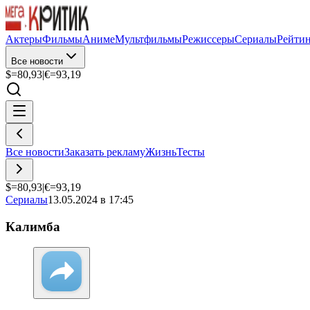
Актеры
Фильмы
Аниме
Мультфильмы
Режиссеры
Сериалы
Рейти
Все новости
$=
80,93
|
€=
93,19
Все новости
Заказать рекламу
Жизнь
Тесты
$=
80,93
|
€=
93,19
Сериалы
13.05.2024 в 17:45
Калимба