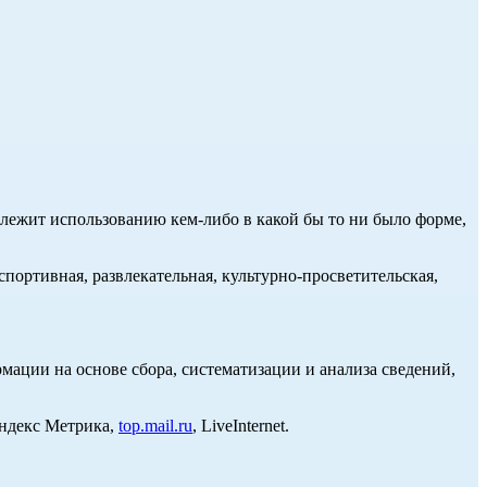
длежит использованию кем-либо в какой бы то ни было форме,
портивная, развлекательная, культурно-просветительская,
ции на основе сбора, систематизации и анализа сведений,
Яндекс Метрика,
top.mail.ru
, LiveInternet.