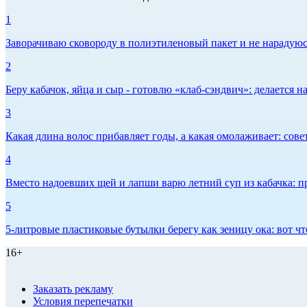
1
Заворачиваю сковороду в полиэтиленовый пакет и не нарадуюсь 
2
Беру кабачок, яйца и сыр - готовлю «клаб-сэндвич»: делается на
3
Какая длина волос прибавляет годы, а какая омолаживает: сов
4
Вместо надоевших щей и лапши варю летний суп из кабачка: п
5
5-литровые пластиковые бутылки берегу как зеницу ока: вот ч
16+
Заказать рекламу
Условия перепечатки