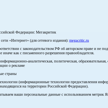
оссийской Федерации: Мегакритик
ети «Интернет» (для сетевого издания):
megacritic.ru
оответствии с законодательством РФ об авторском праве и не по
е иначе как с письменного разрешения правообладателя.
нформационно-аналитическая, политическая, образовательная, с
ации о рекламе
ные страны
хнологии (информационные технологии предоставления информа
 находящихся на территории Российской Федерации).
абатываем ваши персональные данные с использованием метрик 