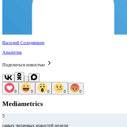
Василий Солодянкин
Аналитик
Поделиться новостью
0
0
0
0
0
Mediametrics
5
самых читаемых новостей недели