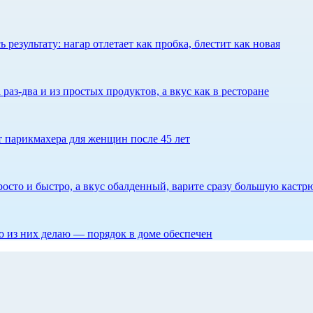
результату: нагар отлетает как пробка, блестит как новая
 раз-два и из простых продуктов, а вкус как в ресторане
ет парикмахера для женщин после 45 лет
росто и быстро, а вкус обалденный, варите сразу большую каст
то из них делаю — порядок в доме обеспечен