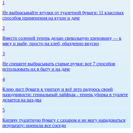
1
Не выбрасывайте втулки от туалетной бумаги: 11 классных
способов применения на кухне и даче
2
Вместо солений теперь делаю свекольную хреновину — к
мясу и рыбе, просто на хлеб, обалденно вкусно
3
Не спешите выбрасывать старые ручки: вот 7 способов
использовать их в быту и на даче
4
Клею лист бумаги к унитазу и всё лето радуюсь своей
находчивости: гениальный лайфхак - теперь уборка в туалете
делается на раз-два
5
Кипячу туалетную бумагу с сахаром и не могу нарадоваться
результату: оценили все соседи