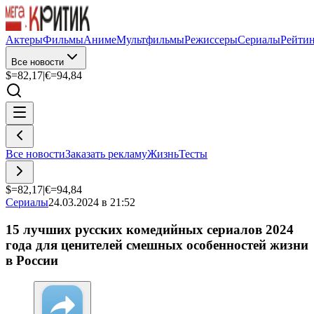
Актеры
Фильмы
Аниме
Мультфильмы
Режиссеры
Сериалы
Рейти
Все новости
$=
82,17
|
€=
94,84
Все новости
Заказать рекламу
Жизнь
Тесты
$=
82,17
|
€=
94,84
Сериалы
24.03.2024 в 21:52
15 лучших русских комедийных сериалов 2024
года для ценителей смешных особенностей жизни
в России