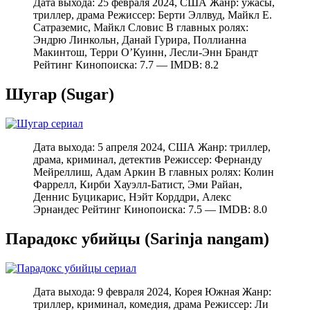
Дата выхода: 25 февраля 2024, США Жанр: ужасы,
триллер, драма Режиссер: Берти Эллвуд, Майкл Е.
Сатраземис, Майкл Словис В главных ролях:
Эндрю Линкольн, Данай Гурира, Поллианна
Макинтош, Терри О’Куинн, Лесли-Энн Брандт
Рейтинг Кинопоиска: 7.7 — IMDB: 8.2
Шугар (Sugar)
Дата выхода: 5 апреля 2024, США Жанр: триллер,
драма, криминал, детектив Режиссер: Фернанду
Мейреллиш, Адам Аркин В главных ролях: Колин
Фаррелл, Кирби Хауэлл-Батист, Эми Райан,
Деннис Буцикарис, Нэйт Корддри, Алекс
Эрнандес Рейтинг Кинопоиска: 7.5 — IMDB: 8.0
Парадокс убийцы (Sarinja nangam)
Дата выхода: 9 февраля 2024, Корея Южная Жанр:
триллер, криминал, комедия, драма Режиссер: Ли