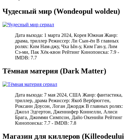
Чудесный мир (Wondeopul woldeu)
Дата выхода: 1 марта 2024, Корея Южная Жанр:
драма, триллер Режиcсер: Ли Сын-ён В главных
ролях: Ким Нам-джу, Чха Ын-у, Ким Ган-у, Лим
Сэ-ми, Пак Хёк-квон Рейтинг Кинопоиска: 7.9 -
IMDB: 7.7
Тёмная материя (Dark Matter)
Дата выхода: 7 мая 2024, США Жанр: фантастика,
триллер, драма Режиcсер: Якоб Вербрюгген,
Роксанн Доусон, Логан Джордж В главных ролях:
Джоэл Эдгертон, Дженнифер Коннелли, Алиси
Брага, Джимми Симпсон, Дайо Окенийи Рейтинг
Кинопоиска: 7.7 - IMDB: 7.8
Магазин для киллеров (Killeodeului