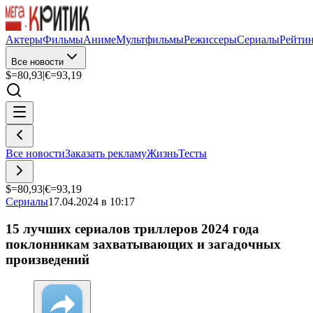
Актеры
Фильмы
Аниме
Мультфильмы
Режиссеры
Сериалы
Рейти
Все новости
$=
80,93
|
€=
93,19
Все новости
Заказать рекламу
Жизнь
Тесты
$=
80,93
|
€=
93,19
Сериалы
17.04.2024 в 10:17
15 лучших сериалов триллеров 2024 года
поклонникам захватывающих и загадочных
произведений