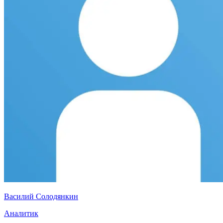
Василий Солодянкин
Аналитик