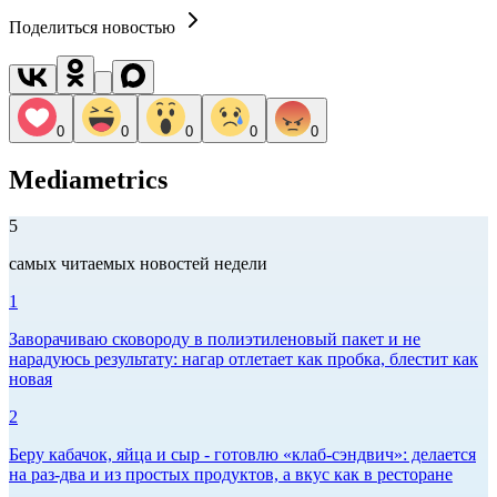
Поделиться новостью
0
0
0
0
0
Mediametrics
5
самых читаемых новостей недели
1
Заворачиваю сковороду в полиэтиленовый пакет и не
нарадуюсь результату: нагар отлетает как пробка, блестит как
новая
2
Беру кабачок, яйца и сыр - готовлю «клаб-сэндвич»: делается
на раз-два и из простых продуктов, а вкус как в ресторане