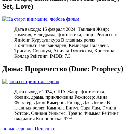
Set, Love)
Дата выхода: 15 февраля 2024, Таиланд Жанр:
комедия, мелодрама, фантастика, спорт Режиссер:
Янйонг Куруаунгкура В главных ролях:
Понгтиват Тангванчарен, Кемисара Паладеш,
Трисану Соранум, Апичая Тхонгкхам, Кристина
Коллар Рейтинг: IMDB: 7.3
Дюна: Пророчество (Dune: Prophecy)
Дата выхода: 2024, США Жанр: фантастика,
боевик, драма, приключения Режиссер: Анна
Ферстер, Джон Камерон, Ричард Дж. Льюис В
главных ролях: Камилла Бипут, Сара Лам, Эмили
Уотсон, Оливия Уильямс, Трэвис Фиммел Рейтинг
ождиания Кинопоиска: 97%
новые сериалы Нетфликс