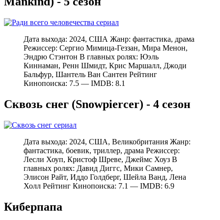
Mankind) - 5 сезон
Дата выхода: 2024, США Жанр: фантастика, драма
Режиссер: Сергио Мимица-Геззан, Мира Менон,
Эндрю Стэнтон В главных ролях: Юэль
Киннаман, Ренн Шмидт, Крис Маршалл, Джоди
Бальфур, Шантель Ван Сантен Рейтинг
Кинопоиска: 7.5 — IMDB: 8.1
Сквозь снег (Snowpiercer) - 4 сезон
Дата выхода: 2024, США, Великобритания Жанр:
фантастика, боевик, триллер, драма Режиссер:
Лесли Хоуп, Кристоф Шреве, Джеймс Хоуз В
главных ролях: Давид Диггс, Мики Самнер,
Элисон Райт, Иддо Голдберг, Шейла Ванд, Лена
Холл Рейтинг Кинопоиска: 7.1 — IMDB: 6.9
Киберпапа