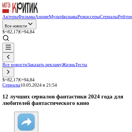
Актеры
Фильмы
Аниме
Мультфильмы
Режиссеры
Сериалы
Рейти
Все новости
$=
82,17
|
€=
94,84
Все новости
Заказать рекламу
Жизнь
Тесты
$=
82,17
|
€=
94,84
Сериалы
10.05.2024 в 21:54
12 лучших сериалов фантастики 2024 года для
любителей фантастического кино