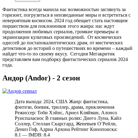
Фантастика всегда манила нас возможностью заглянуть за
горизонт, погрузиться в неизведанные миры и встретиться с
невероятным космосом. 2024 год обещает стать настоящим
пиршеством для поклонников этого жанра: нас ждут
продолжения любимых сериалов, громкие премьеры и
экранизации культовых произведений. От космических
одиссей до постапокалиптических драм, от мистических
детективов до историй о путешествиях во времени – каждый
найдет что-то по своему вкусу. Сегодня Мегакритик
представляем вам подборку фантастических сериалов 2024
года.
Андор (Andor) - 2 сезон
Дата выхода: 2024, США Жанр: фантастика,
фэнтези, боевик, триллер, драма, приключения
Режиссер: Тоби Хэйнс, Ариел Кляйман, Алонсо
Руиспаласиос В главных ролях: Диего Луна, Кайл
Соллер, Стеллан Скарсгард, Женевьев О’Рейли,
Дениз Гоф, Адриа Архона Рейтинг Кинопоиска:
8.1 — IMDB: 8.4