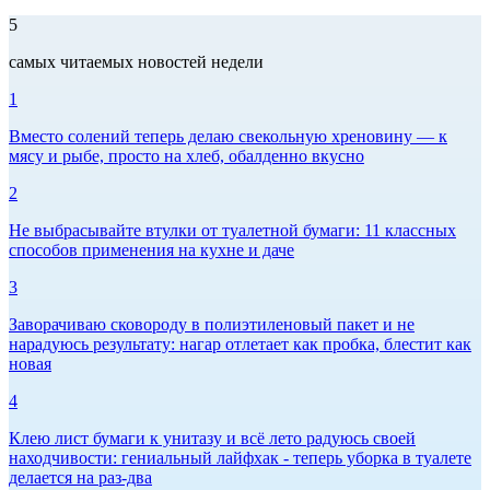
5
самых читаемых новостей недели
1
Вместо солений теперь делаю свекольную хреновину — к
мясу и рыбе, просто на хлеб, обалденно вкусно
2
Не выбрасывайте втулки от туалетной бумаги: 11 классных
способов применения на кухне и даче
3
Заворачиваю сковороду в полиэтиленовый пакет и не
нарадуюсь результату: нагар отлетает как пробка, блестит как
новая
4
Клею лист бумаги к унитазу и всё лето радуюсь своей
находчивости: гениальный лайфхак - теперь уборка в туалете
делается на раз-два