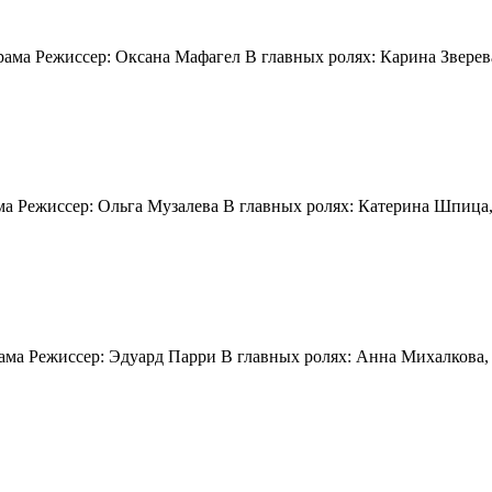
драма Режиcсер: Оксана Мафагел В главных ролях: Карина Звере
ама Режиссер: Ольга Музалева В главных ролях: Катерина Шпица
драма Режиссер: Эдуард Парри В главных ролях: Анна Михалкова