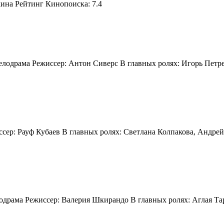
ина Рейтинг Кинопоиска: 7.4
мелодрама Режиcсер: Антон Сиверс В главных ролях: Игорь Петр
иссер: Рауф Кубаев В главных ролях: Светлана Колпакова, Анд
елодрама Режиссер: Валерия Шкирандо В главных ролях: Аглая 