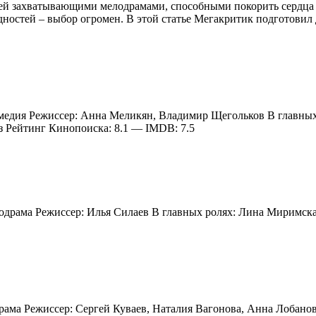
елей захватывающими мелодрамами, способными покорить сердца
ностей – выбор огромен. В этой статье Мегакритик подготовил 
комедия Режиссер: Анна Меликян, Владимир Щегольков В главны
 Рейтинг Кинопоиска: 8.1 — IMDB: 7.5
елодрама Режиссер: Илья Силаев В главных ролях: Лина Миримс
 драма Режиссер: Сергей Куваев, Наталия Вагонова, Анна Лобан