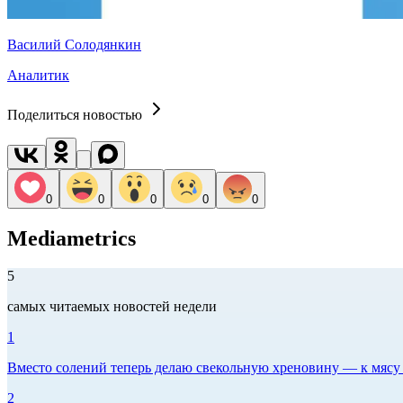
Василий Солодянкин
Аналитик
Поделиться новостью
0
0
0
0
0
Mediametrics
5
самых читаемых новостей недели
1
Вместо солений теперь делаю свекольную хреновину — к мясу и
2