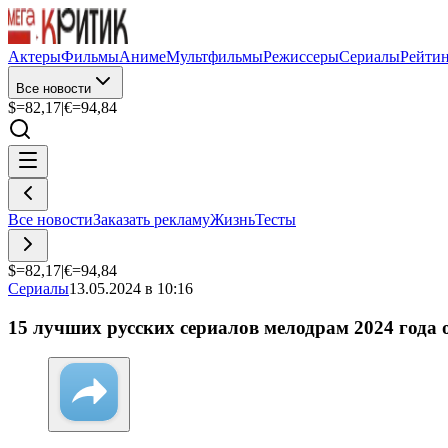
Актеры
Фильмы
Аниме
Мультфильмы
Режиссеры
Сериалы
Рейти
Все новости
$=
82,17
|
€=
94,84
Все новости
Заказать рекламу
Жизнь
Тесты
$=
82,17
|
€=
94,84
Сериалы
13.05.2024 в 10:16
15 лучших русских сериалов мелодрам 2024 года