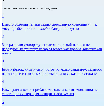
5
самых читаемых новостей недели
1
Вместо солений теперь делаю свекольную хреновину — к
мясу и рыбе, просто на хлеб, обалденно вкусно
2
Заворачиваю сковороду в полиэтиленовый пакет и не
нарадуюсь результату: нагар отлетает как пробка, блестит как
новая
3
Беру кабачок, яйца и сыр - готовлю «клаб-сэндвич»: делается
на раз-два и из простых продуктов, а вкус как в ресторане
4
Какая длина волос прибавляет годы, а какая омолаживает:
совет парикмахера для женщин после 45 лет
5