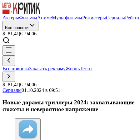
Актеры
Фильмы
Аниме
Мультфильмы
Режиссеры
Сериалы
Рейти
Все новости
$=
81,41
|
€=
94,06
Все новости
Заказать рекламу
Жизнь
Тесты
$=
81,41
|
€=
94,06
Сериалы
01.10.2024 в 09:51
Новые дорамы триллеры 2024: захватывающие
сюжеты и невероятное напряжение