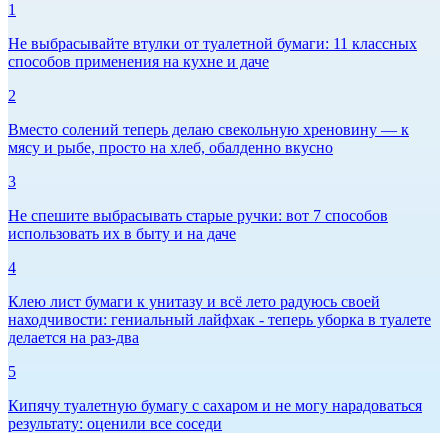
1
Не выбрасывайте втулки от туалетной бумаги: 11 классных
способов применения на кухне и даче
2
Вместо солений теперь делаю свекольную хреновину — к
мясу и рыбе, просто на хлеб, обалденно вкусно
3
Не спешите выбрасывать старые ручки: вот 7 способов
использовать их в быту и на даче
4
Клею лист бумаги к унитазу и всё лето радуюсь своей
находчивости: гениальный лайфхак - теперь уборка в туалете
делается на раз-два
5
Кипячу туалетную бумагу с сахаром и не могу нарадоваться
результату: оценили все соседи