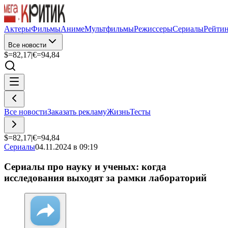
Актеры
Фильмы
Аниме
Мультфильмы
Режиссеры
Сериалы
Рейти
Все новости
$=
82,17
|
€=
94,84
Все новости
Заказать рекламу
Жизнь
Тесты
$=
82,17
|
€=
94,84
Сериалы
04.11.2024 в 09:19
Сериалы про науку и ученых: когда
исследования выходят за рамки лабораторий