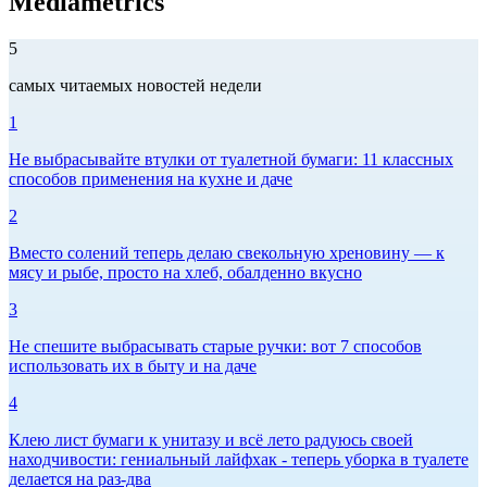
Mediametrics
5
самых читаемых новостей недели
1
Не выбрасывайте втулки от туалетной бумаги: 11 классных
способов применения на кухне и даче
2
Вместо солений теперь делаю свекольную хреновину — к
мясу и рыбе, просто на хлеб, обалденно вкусно
3
Не спешите выбрасывать старые ручки: вот 7 способов
использовать их в быту и на даче
4
Клею лист бумаги к унитазу и всё лето радуюсь своей
находчивости: гениальный лайфхак - теперь уборка в туалете
делается на раз-два