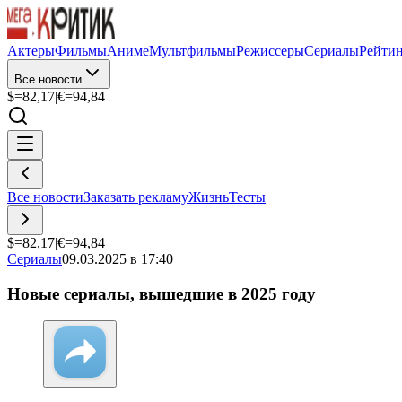
Актеры
Фильмы
Аниме
Мультфильмы
Режиссеры
Сериалы
Рейти
Все новости
$=
82,17
|
€=
94,84
Все новости
Заказать рекламу
Жизнь
Тесты
$=
82,17
|
€=
94,84
Сериалы
09.03.2025 в 17:40
Новые сериалы, вышедшие в 2025 году