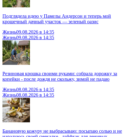
Подглядела идею у Памелы Андерсон и теперь мой
крошечный дачный участок — зеленый оазис
Жизнь
09.08.2026 в 14:35
Жизнь
09.08.2026 в 14:35
Резиновая крошка своими руками: собрала дорожку за
копейки - после дождя не скольжу, зимой не падаю
Жизнь
08.08.2026 в 14:35
Жизнь
08.08.2026 в 14:35
Банановую кожуру не выбрасываю: посыпаю солью и не
нарадуюсь своей смекалке - лайфхак для ленивых