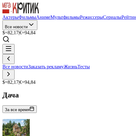
Актеры
Фильмы
Аниме
Мультфильмы
Режиссеры
Сериалы
Рейти
Все новости
$=
82,17
|
€=
94,84
Все новости
Заказать рекламу
Жизнь
Тесты
$=
82,17
|
€=
94,84
Дача
За все время