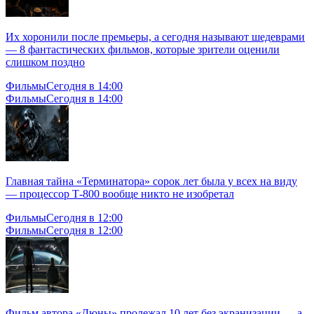
Их хоронили после премьеры, а сегодня называют шедеврами
— 8 фантастических фильмов, которые зрители оценили
слишком поздно
Фильмы
Сегодня в 14:00
Фильмы
Сегодня в 14:00
Главная тайна «Терминатора» сорок лет была у всех на виду
— процессор Т-800 вообще никто не изобретал
Фильмы
Сегодня в 12:00
Фильмы
Сегодня в 12:00
Фильм автора «Дюны» пролежал 10 лет без экранизации — а