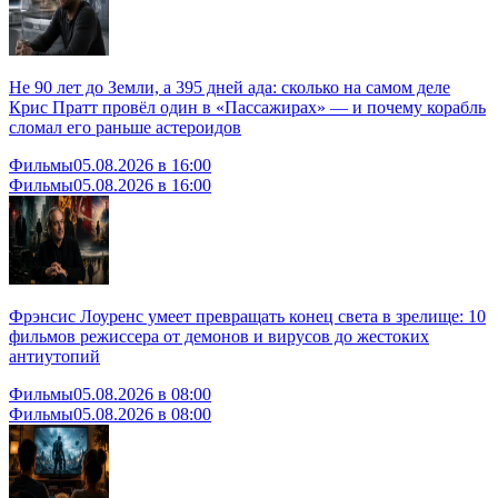
Не 90 лет до Земли, а 395 дней ада: сколько на самом деле
Крис Пратт провёл один в «Пассажирах» — и почему корабль
сломал его раньше астероидов
Фильмы
05.08.2026 в 16:00
Фильмы
05.08.2026 в 16:00
Фрэнсис Лоуренс умеет превращать конец света в зрелище: 10
фильмов режиссера от демонов и вирусов до жестоких
антиутопий
Фильмы
05.08.2026 в 08:00
Фильмы
05.08.2026 в 08:00