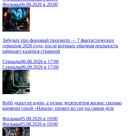
Фильмы
06.08.2026 в 20:00
Забудьте про фоновый просмотр — 7 фантастических
сериалов 2026 года, после которых обычная реальность
начинает казаться странной
Сериалы
06.08.2026 в 17:00
Сериалы
06.08.2026 в 17:00
Кобб украл не идею, а целые десятилетия жизни: сколько
времени герой «Начала» провел во сне на самом деле
Фильмы
05.08.2026 в 19:00
Фильмы
05.08.2026 в 19:00