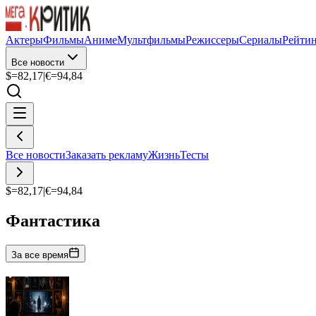
Актеры
Фильмы
Аниме
Мультфильмы
Режиссеры
Сериалы
Рейти
Все новости
$=
82,17
|
€=
94,84
Все новости
Заказать рекламу
Жизнь
Тесты
$=
82,17
|
€=
94,84
Фантастика
За все время