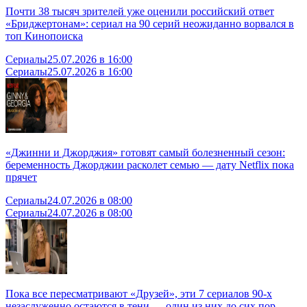
Почти 38 тысяч зрителей уже оценили российский ответ
«Бриджертонам»: сериал на 90 серий неожиданно ворвался в
топ Кинопоиска
Сериалы
25.07.2026 в 16:00
Сериалы
25.07.2026 в 16:00
«Джинни и Джорджия» готовят самый болезненный сезон:
беременность Джорджии расколет семью — дату Netflix пока
прячет
Сериалы
24.07.2026 в 08:00
Сериалы
24.07.2026 в 08:00
Пока все пересматривают «Друзей», эти 7 сериалов 90-х
незаслуженно остаются в тени — один из них до сих пор