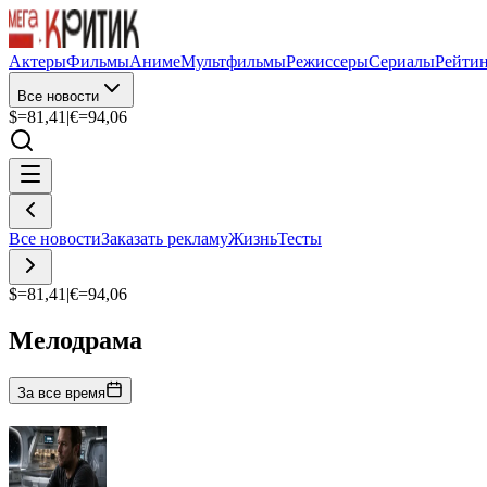
Актеры
Фильмы
Аниме
Мультфильмы
Режиссеры
Сериалы
Рейти
Все новости
$=
81,41
|
€=
94,06
Все новости
Заказать рекламу
Жизнь
Тесты
$=
81,41
|
€=
94,06
Мелодрама
За все время