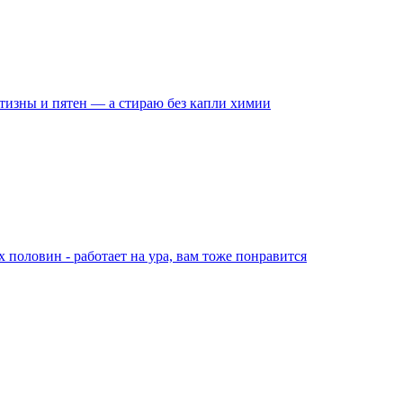
лтизны и пятен — а стираю без капли химии
х половин - работает на ура, вам тоже понравится