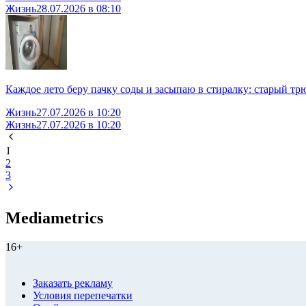
Жизнь
28.07.2026 в 08:10
Каждое лето беру пачку соды и засыпаю в стиралку: старый трю
Жизнь
27.07.2026 в 10:20
Жизнь
27.07.2026 в 10:20
1
2
3
Mediametrics
16+
Заказать рекламу
Условия перепечатки