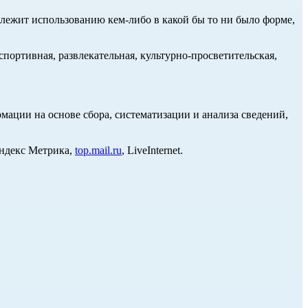
длежит использованию кем-либо в какой бы то ни было форме,
портивная, развлекательная, культурно-просветительская,
ции на основе сбора, систематизации и анализа сведений,
Яндекс Метрика,
top.mail.ru
, LiveInternet.