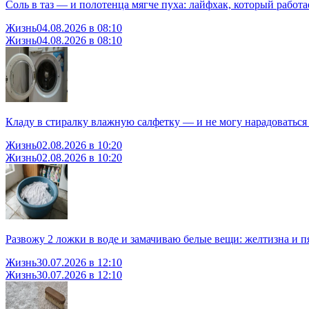
Соль в таз — и полотенца мягче пуха: лайфхак, который работ
Жизнь
04.08.2026 в 08:10
Жизнь
04.08.2026 в 08:10
Кладу в стиралку влажную салфетку — и не могу нарадоваться
Жизнь
02.08.2026 в 10:20
Жизнь
02.08.2026 в 10:20
Развожу 2 ложки в воде и замачиваю белые вещи: желтизна и пя
Жизнь
30.07.2026 в 12:10
Жизнь
30.07.2026 в 12:10