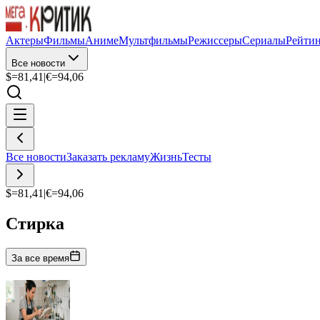
Актеры
Фильмы
Аниме
Мультфильмы
Режиссеры
Сериалы
Рейти
Все новости
$=
81,41
|
€=
94,06
Все новости
Заказать рекламу
Жизнь
Тесты
$=
81,41
|
€=
94,06
Стирка
За все время