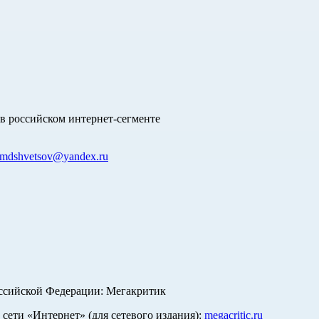
в российском интернет-сегменте
mdshvetsov@yandex.ru
оссийской Федерации: Мегакритик
ети «Интернет» (для сетевого издания):
megacritic.ru