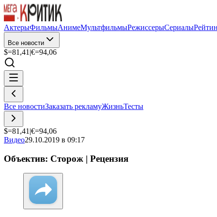
Актеры
Фильмы
Аниме
Мультфильмы
Режиссеры
Сериалы
Рейти
Все новости
$=
81,41
|
€=
94,06
Все новости
Заказать рекламу
Жизнь
Тесты
$=
81,41
|
€=
94,06
Видео
29.10.2019 в 09:17
Объектив: Cторож | Рецензия