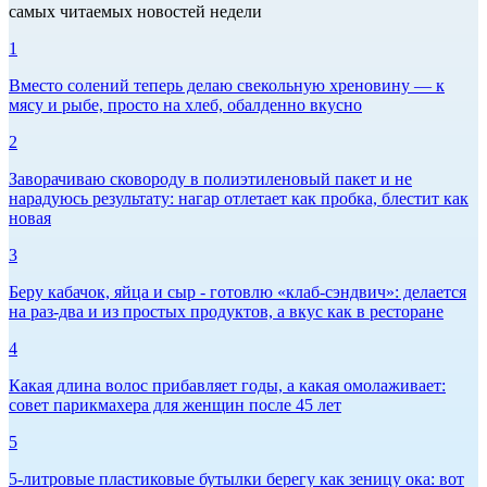
самых читаемых новостей недели
1
Вместо солений теперь делаю свекольную хреновину — к
мясу и рыбе, просто на хлеб, обалденно вкусно
2
Заворачиваю сковороду в полиэтиленовый пакет и не
нарадуюсь результату: нагар отлетает как пробка, блестит как
новая
3
Беру кабачок, яйца и сыр - готовлю «клаб-сэндвич»: делается
на раз-два и из простых продуктов, а вкус как в ресторане
4
Какая длина волос прибавляет годы, а какая омолаживает:
совет парикмахера для женщин после 45 лет
5
5-литровые пластиковые бутылки берегу как зеницу ока: вот