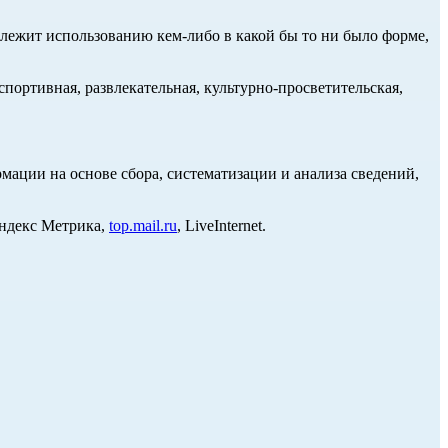
длежит использованию кем-либо в какой бы то ни было форме,
портивная, развлекательная, культурно-просветительская,
ции на основе сбора, систематизации и анализа сведений,
Яндекс Метрика,
top.mail.ru
, LiveInternet.