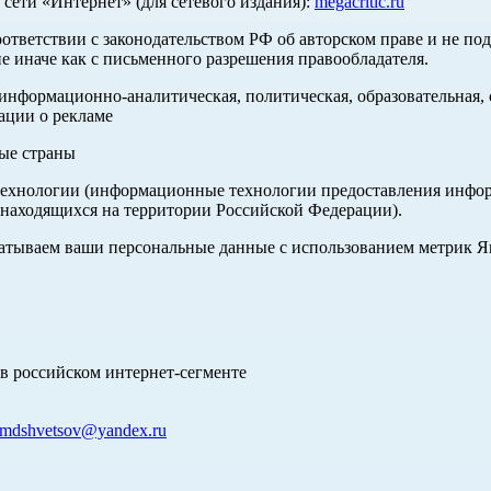
ети «Интернет» (для сетевого издания):
megacritic.ru
оответствии с законодательством РФ об авторском праве и не по
е иначе как с письменного разрешения правообладателя.
нформационно-аналитическая, политическая, образовательная, с
ации о рекламе
ные страны
хнологии (информационные технологии предоставления информа
 находящихся на территории Российской Федерации).
абатываем ваши персональные данные с использованием метрик 
в российском интернет-сегменте
mdshvetsov@yandex.ru