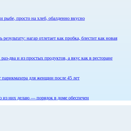
 рыбе, просто на хлеб, обалденно вкусно
результату: нагар отлетает как пробка, блестит как новая
 раз-два и из простых продуктов, а вкус как в ресторане
ет парикмахера для женщин после 45 лет
то из них делаю — порядок в доме обеспечен