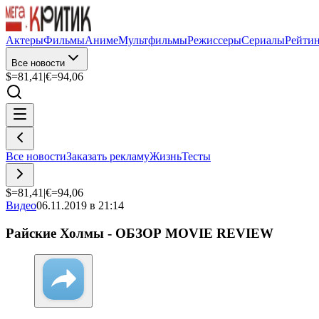
Актеры
Фильмы
Аниме
Мультфильмы
Режиссеры
Сериалы
Рейти
Все новости
$=
81,41
|
€=
94,06
Все новости
Заказать рекламу
Жизнь
Тесты
$=
81,41
|
€=
94,06
Видео
06.11.2019 в 21:14
Райские Холмы - ОБЗОР MOVIE REVIEW