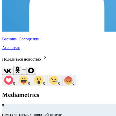
Василий Солодянкин
Аналитик
Поделиться новостью
0
0
0
0
0
Mediametrics
5
самых читаемых новостей недели