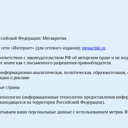
оссийской Федерации: Мегакритик
ети «Интернет» (для сетевого издания):
megacritic.ru
оответствии с законодательством РФ об авторском праве и не по
е иначе как с письменного разрешения правообладателя.
нформационно-аналитическая, политическая, образовательная, с
ации о рекламе
ные страны
хнологии (информационные технологии предоставления информа
 находящихся на территории Российской Федерации).
абатываем ваши персональные данные с использованием метрик 