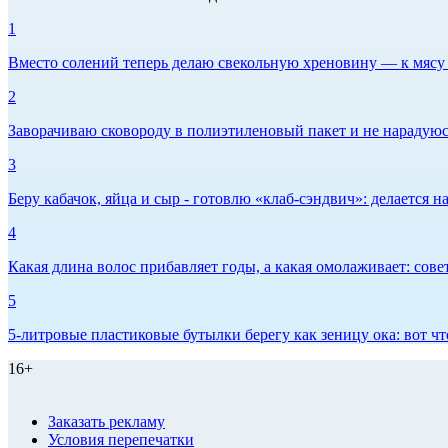
1
Вместо солений теперь делаю свекольную хреновину — к мясу и
2
Заворачиваю сковороду в полиэтиленовый пакет и не нарадуюсь 
3
Беру кабачок, яйца и сыр - готовлю «клаб-сэндвич»: делается на
4
Какая длина волос прибавляет годы, а какая омолаживает: сов
5
5-литровые пластиковые бутылки берегу как зеницу ока: вот ч
16+
Заказать рекламу
Условия перепечатки