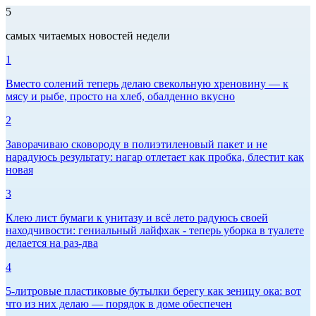
5
самых читаемых новостей недели
1
Вместо солений теперь делаю свекольную хреновину — к
мясу и рыбе, просто на хлеб, обалденно вкусно
2
Заворачиваю сковороду в полиэтиленовый пакет и не
нарадуюсь результату: нагар отлетает как пробка, блестит как
новая
3
Клею лист бумаги к унитазу и всё лето радуюсь своей
находчивости: гениальный лайфхак - теперь уборка в туалете
делается на раз-два
4
5-литровые пластиковые бутылки берегу как зеницу ока: вот
что из них делаю — порядок в доме обеспечен