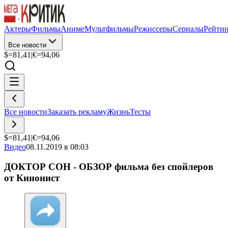
Актеры
Фильмы
Аниме
Мультфильмы
Режиссеры
Сериалы
Рейти
Все новости
$=
81,41
|
€=
94,06
Все новости
Заказать рекламу
Жизнь
Тесты
$=
81,41
|
€=
94,06
Видео
08.11.2019 в 08:03
ДОКТОР СОН - ОБЗОР фильма без спойлеров
от Кинонист