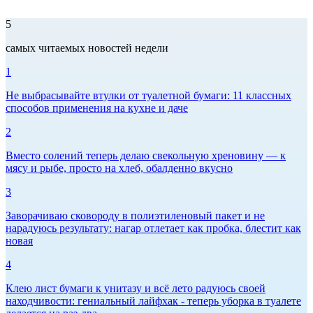
5
самых читаемых новостей недели
1
Не выбрасывайте втулки от туалетной бумаги: 11 классных
способов применения на кухне и даче
2
Вместо солений теперь делаю свекольную хреновину — к
мясу и рыбе, просто на хлеб, обалденно вкусно
3
Заворачиваю сковороду в полиэтиленовый пакет и не
нарадуюсь результату: нагар отлетает как пробка, блестит как
новая
4
Клею лист бумаги к унитазу и всё лето радуюсь своей
находчивости: гениальный лайфхак - теперь уборка в туалете