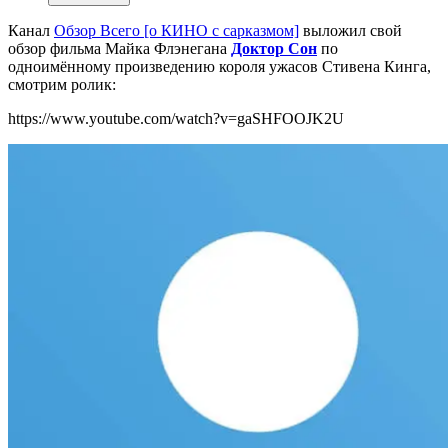
Канал
Обзор Всего [о КИНО с сарказмом]
выложил свой
обзор фильма Майка Флэнегана
Доктор Сон
по
одноимённому произведению короля ужасов Стивена Кинга,
смотрим ролик:
https://www.youtube.com/watch?v=gaSHFOOJK2U