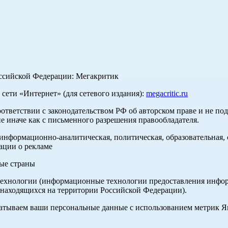
оссийской Федерации: Мегакритик
ети «Интернет» (для сетевого издания):
megacritic.ru
оответствии с законодательством РФ об авторском праве и не по
е иначе как с письменного разрешения правообладателя.
нформационно-аналитическая, политическая, образовательная, с
ации о рекламе
ные страны
хнологии (информационные технологии предоставления информа
 находящихся на территории Российской Федерации).
абатываем ваши персональные данные с использованием метрик 