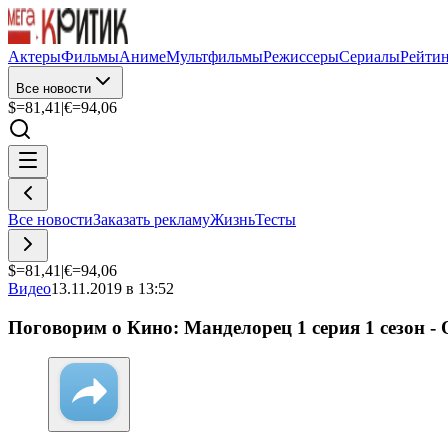
Актеры
Фильмы
Аниме
Мультфильмы
Режиссеры
Сериалы
Рейти
Все новости
$=
81,41
|
€=
94,06
Все новости
Заказать рекламу
Жизнь
Тесты
$=
81,41
|
€=
94,06
Видео
13.11.2019 в 13:52
Поговорим о Кино: Манделорец 1 серия 1 сезо