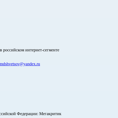
в российском интернет-сегменте
mdshvetsov@yandex.ru
оссийской Федерации: Мегакритик