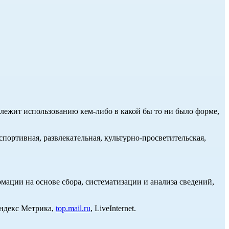
длежит использованию кем-либо в какой бы то ни было форме,
портивная, развлекательная, культурно-просветительская,
ции на основе сбора, систематизации и анализа сведений,
Яндекс Метрика,
top.mail.ru
, LiveInternet.