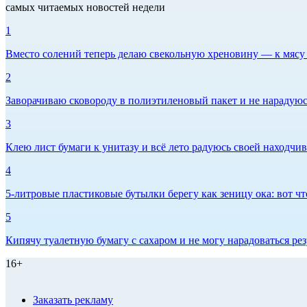
самых читаемых новостей недели
1
Вместо солений теперь делаю свекольную хреновину — к мясу и
2
Заворачиваю сковороду в полиэтиленовый пакет и не нарадуюсь 
3
Клею лист бумаги к унитазу и всё лето радуюсь своей находчиво
4
5-литровые пластиковые бутылки берегу как зеницу ока: вот ч
5
Кипячу туалетную бумагу с сахаром и не могу нарадоваться рез
16+
Заказать рекламу