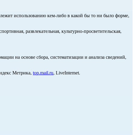
длежит использованию кем-либо в какой бы то ни было форме,
портивная, развлекательная, культурно-просветительская,
ции на основе сбора, систематизации и анализа сведений,
Яндекс Метрика,
top.mail.ru
, LiveInternet.