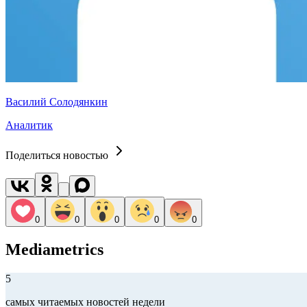
Василий Солодянкин
Аналитик
Поделиться новостью
0
0
0
0
0
Mediametrics
5
самых читаемых новостей недели