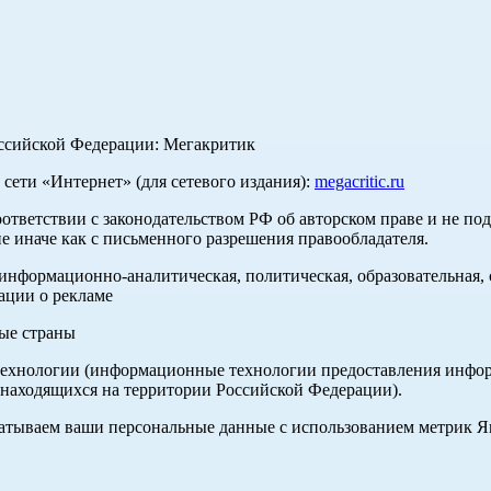
оссийской Федерации: Мегакритик
ети «Интернет» (для сетевого издания):
megacritic.ru
оответствии с законодательством РФ об авторском праве и не по
е иначе как с письменного разрешения правообладателя.
нформационно-аналитическая, политическая, образовательная, с
ации о рекламе
ные страны
хнологии (информационные технологии предоставления информа
 находящихся на территории Российской Федерации).
абатываем ваши персональные данные с использованием метрик 