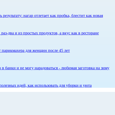
результату: нагар отлетает как пробка, блестит как новая
 раз-два и из простых продуктов, а вкус как в ресторане
ет парикмахера для женщин после 45 лет
 в банки и не могу нарадоваться - любимая заготовка на зиму
олезных идей, как использовать для уборки и уюта