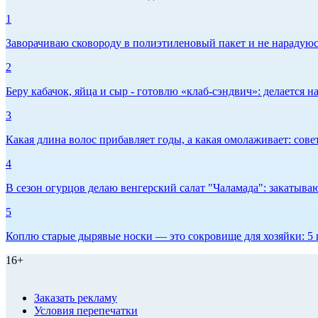
1
Заворачиваю сковороду в полиэтиленовый пакет и не нарадуюсь 
2
Беру кабачок, яйца и сыр - готовлю «клаб-сэндвич»: делается на
3
Какая длина волос прибавляет годы, а какая омолаживает: сов
4
В сезон огурцов делаю венгерский салат "Чаламада": закатываю
5
Коплю старые дырявые носки — это сокровище для хозяйки: 5 п
16+
Заказать рекламу
Условия перепечатки