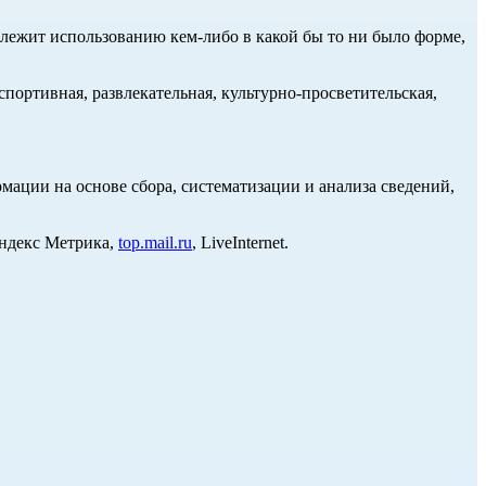
длежит использованию кем-либо в какой бы то ни было форме,
портивная, развлекательная, культурно-просветительская,
ции на основе сбора, систематизации и анализа сведений,
Яндекс Метрика,
top.mail.ru
, LiveInternet.