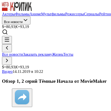
Актеры
Фильмы
Аниме
Мультфильмы
Режиссеры
Сериалы
Рейти
Все новости
$=
80,93
|
€=
93,19
Все новости
Заказать рекламу
Жизнь
Тесты
$=
80,93
|
€=
93,19
Видео
14.11.2019 в 10:22
Обзор 1, 2 серий Тёмные Начала от MovieMaker