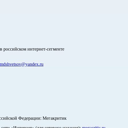
в российском интернет-сегменте
mdshvetsov@yandex.ru
оссийской Федерации: Мегакритик
ети «Интернет» (для сетевого издания):
megacritic.ru