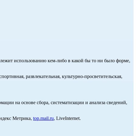
длежит использованию кем-либо в какой бы то ни было форме,
портивная, развлекательная, культурно-просветительская,
ции на основе сбора, систематизации и анализа сведений,
Яндекс Метрика,
top.mail.ru
, LiveInternet.