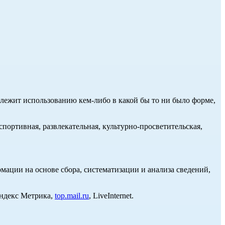
длежит использованию кем-либо в какой бы то ни было форме,
портивная, развлекательная, культурно-просветительская,
ции на основе сбора, систематизации и анализа сведений,
Яндекс Метрика,
top.mail.ru
, LiveInternet.