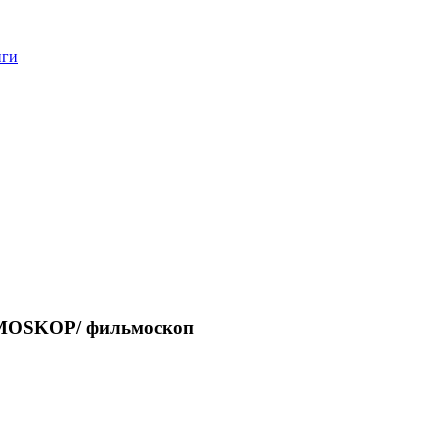
нги
FILMOSKOP/ фильмоскоп