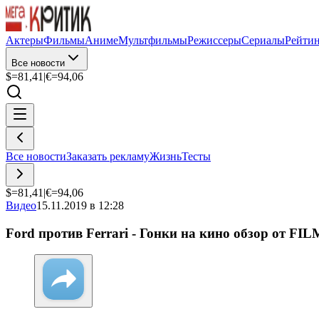
Актеры
Фильмы
Аниме
Мультфильмы
Режиссеры
Сериалы
Рейти
Все новости
$=
81,41
|
€=
94,06
Все новости
Заказать рекламу
Жизнь
Тесты
$=
81,41
|
€=
94,06
Видео
15.11.2019 в 12:28
Ford против Ferrari - Гонки на кино обзор от 