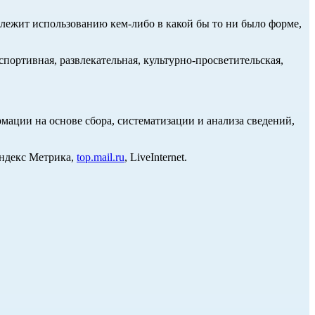
длежит использованию кем-либо в какой бы то ни было форме,
портивная, развлекательная, культурно-просветительская,
ции на основе сбора, систематизации и анализа сведений,
Яндекс Метрика,
top.mail.ru
, LiveInternet.