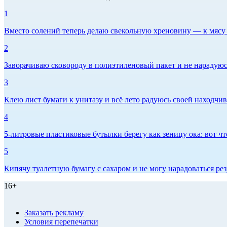
1
Вместо солений теперь делаю свекольную хреновину — к мясу и
2
Заворачиваю сковороду в полиэтиленовый пакет и не нарадуюсь 
3
Клею лист бумаги к унитазу и всё лето радуюсь своей находчиво
4
5-литровые пластиковые бутылки берегу как зеницу ока: вот ч
5
Кипячу туалетную бумагу с сахаром и не могу нарадоваться рез
16+
Заказать рекламу
Условия перепечатки