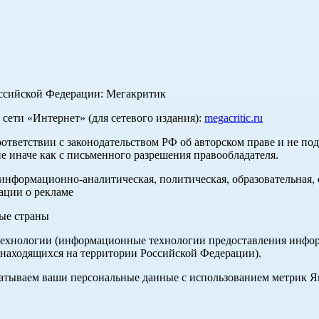
оссийской Федерации: Мегакритик
ети «Интернет» (для сетевого издания):
megacritic.ru
оответствии с законодательством РФ об авторском праве и не по
е иначе как с письменного разрешения правообладателя.
нформационно-аналитическая, политическая, образовательная, с
ации о рекламе
ные страны
хнологии (информационные технологии предоставления информа
 находящихся на территории Российской Федерации).
абатываем ваши персональные данные с использованием метрик 