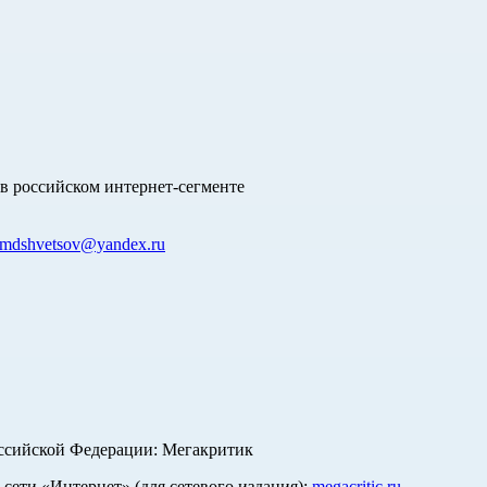
в российском интернет-сегменте
mdshvetsov@yandex.ru
оссийской Федерации: Мегакритик
ети «Интернет» (для сетевого издания):
megacritic.ru