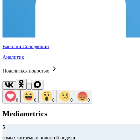
Василий Солодянкин
Аналитик
Поделиться новостью
0
0
0
0
0
Mediametrics
5
самых читаемых новостей недели