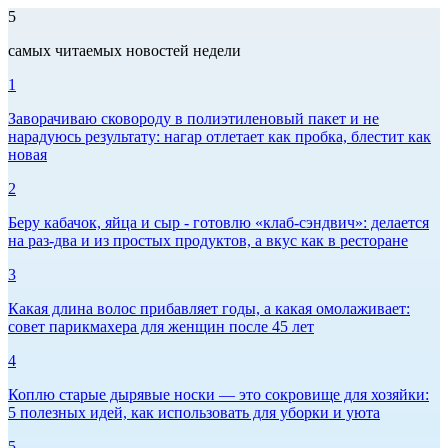
5
самых читаемых новостей недели
1
Заворачиваю сковороду в полиэтиленовый пакет и не
нарадуюсь результату: нагар отлетает как пробка, блестит как
новая
2
Беру кабачок, яйца и сыр - готовлю «клаб-сэндвич»: делается
на раз-два и из простых продуктов, а вкус как в ресторане
3
Какая длина волос прибавляет годы, а какая омолаживает:
совет парикмахера для женщин после 45 лет
4
Коплю старые дырявые носки — это сокровище для хозяйки:
5 полезных идей, как использовать для уборки и уюта
5