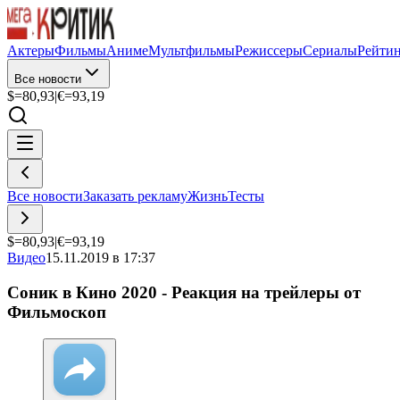
Актеры
Фильмы
Аниме
Мультфильмы
Режиссеры
Сериалы
Рейти
Все новости
$=
80,93
|
€=
93,19
Все новости
Заказать рекламу
Жизнь
Тесты
$=
80,93
|
€=
93,19
Видео
15.11.2019 в 17:37
Соник в Кино 2020 - Реакция на трейлеры от
Фильмоскоп