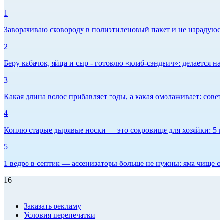
1
Заворачиваю сковороду в полиэтиленовый пакет и не нарадуюсь 
2
Беру кабачок, яйца и сыр - готовлю «клаб-сэндвич»: делается на
3
Какая длина волос прибавляет годы, а какая омолаживает: сов
4
Коплю старые дырявые носки — это сокровище для хозяйки: 5 п
5
1 ведро в септик — ассенизаторы больше не нужны: яма чище о
16+
Заказать рекламу
Условия перепечатки