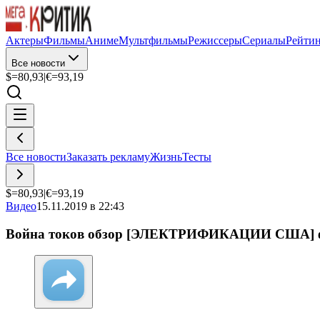
Актеры
Фильмы
Аниме
Мультфильмы
Режиссеры
Сериалы
Рейти
Все новости
$=
80,93
|
€=
93,19
Все новости
Заказать рекламу
Жизнь
Тесты
$=
80,93
|
€=
93,19
Видео
15.11.2019 в 22:43
Война токов обзор [ЭЛЕКТРИФИКАЦИИ США] 