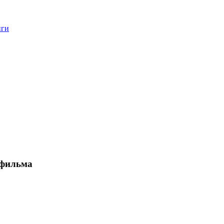
нги
фильма