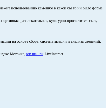
длежит использованию кем-либо в какой бы то ни было форме,
портивная, развлекательная, культурно-просветительская,
ции на основе сбора, систематизации и анализа сведений,
Яндекс Метрика,
top.mail.ru
, LiveInternet.