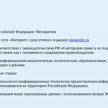
оссийской Федерации: Мегакритик
ети «Интернет» (для сетевого издания):
megacritic.ru
оответствии с законодательством РФ об авторском праве и не по
е иначе как с письменного разрешения правообладателя.
нформационно-аналитическая, политическая, образовательная, с
ации о рекламе
ные страны
хнологии (информационные технологии предоставления информа
 находящихся на территории Российской Федерации).
абатываем ваши персональные данные с использованием метрик 