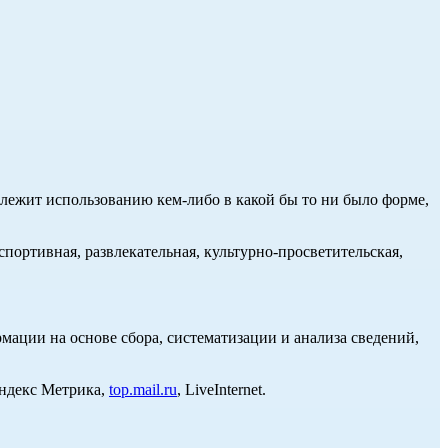
длежит использованию кем-либо в какой бы то ни было форме,
портивная, развлекательная, культурно-просветительская,
ции на основе сбора, систематизации и анализа сведений,
Яндекс Метрика,
top.mail.ru
, LiveInternet.