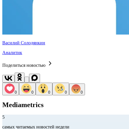
Василий Солодянкин
Аналитик
Поделиться новостью
0
0
0
0
0
Mediametrics
5
самых читаемых новостей недели