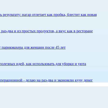
результату: нагар отлетает как пробка, блестит как новая
 раз-два и из простых продуктов, а вкус как в ресторане
ет парикмахера для женщин после 45 лет
олезных идей, как использовать для уборки и уюта
перационной - делаю на раз-два и экономлю кучу денег