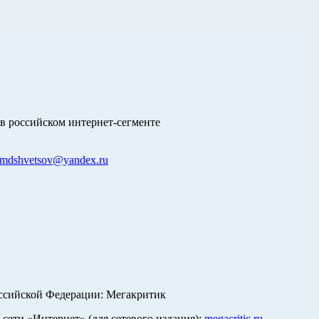
в российском интернет-сегменте
mdshvetsov@yandex.ru
оссийской Федерации: Мегакритик
ети «Интернет» (для сетевого издания):
megacritic.ru