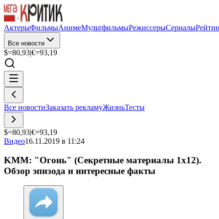
Актеры
Фильмы
Аниме
Мультфильмы
Режиссеры
Сериалы
Рейти
Все новости
$=
80,93
|
€=
93,19
Все новости
Заказать рекламу
Жизнь
Тесты
$=
80,93
|
€=
93,19
Видео
16.11.2019 в 11:24
KMM: "Огонь" (Секретные материалы 1х12).
Обзор эпизода и интересные факты