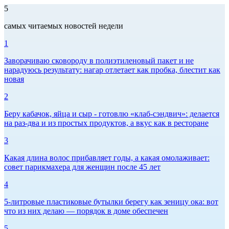
5
самых читаемых новостей недели
1
Заворачиваю сковороду в полиэтиленовый пакет и не
нарадуюсь результату: нагар отлетает как пробка, блестит как
новая
2
Беру кабачок, яйца и сыр - готовлю «клаб-сэндвич»: делается
на раз-два и из простых продуктов, а вкус как в ресторане
3
Какая длина волос прибавляет годы, а какая омолаживает:
совет парикмахера для женщин после 45 лет
4
5-литровые пластиковые бутылки берегу как зеницу ока: вот
что из них делаю — порядок в доме обеспечен
5