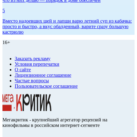
что из них делаю — порядок в доме обеспечен
5
Вместо надоевших щей и лапши варю летний суп из кабачка:
просто и быстро, а вкус обалденный, варите сразу большую
кастрюлю
16+
Заказать рекламу
Условия перепечатки
О сайте
Лицензионное соглашение
Частые вопросы
Пользовательское соглашение
Мегакритик - крупнейший агрегатор рецензий на
кинофильмы в российском интернет-сегменте