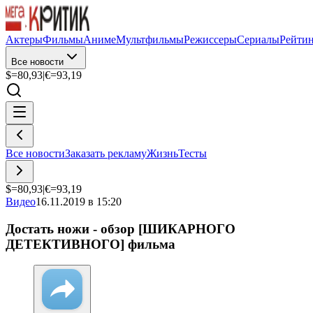
Актеры
Фильмы
Аниме
Мультфильмы
Режиссеры
Сериалы
Рейти
Все новости
$=
80,93
|
€=
93,19
Все новости
Заказать рекламу
Жизнь
Тесты
$=
80,93
|
€=
93,19
Видео
16.11.2019 в 15:20
Достать ножи - обзор [ШИКАРНОГО
ДЕТЕКТИВНОГО] фильма