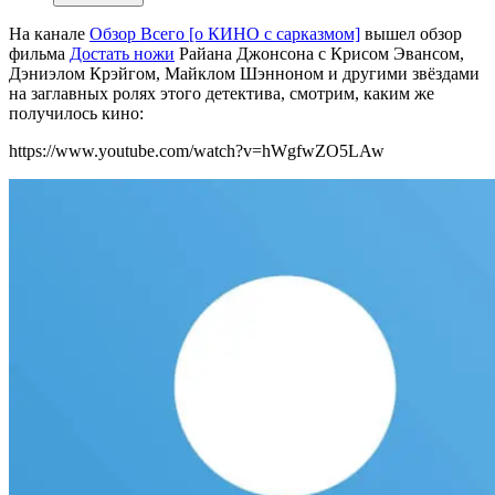
На канале
Обзор Всего [о КИНО с сарказмом]
вышел обзор
фильма
Достать ножи
Райана Джонсона с Крисом Эвансом,
Дэниэлом Крэйгом, Майклом Шэнноном и другими звёздами
на заглавных ролях этого детектива, смотрим, каким же
получилось кино:
https://www.youtube.com/watch?v=hWgfwZO5LAw