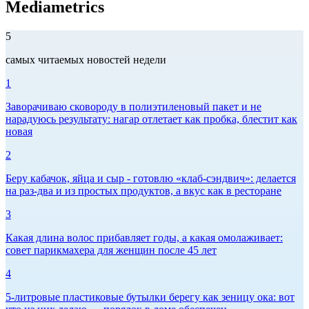
Mediametrics
5
самых читаемых новостей недели
1
Заворачиваю сковороду в полиэтиленовый пакет и не
нарадуюсь результату: нагар отлетает как пробка, блестит как
новая
2
Беру кабачок, яйца и сыр - готовлю «клаб-сэндвич»: делается
на раз-два и из простых продуктов, а вкус как в ресторане
3
Какая длина волос прибавляет годы, а какая омолаживает:
совет парикмахера для женщин после 45 лет
4
5-литровые пластиковые бутылки берегу как зеницу ока: вот