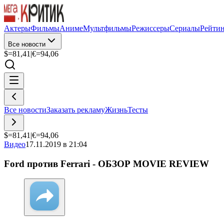
Актеры
Фильмы
Аниме
Мультфильмы
Режиссеры
Сериалы
Рейти
Все новости
$=
81,41
|
€=
94,06
Все новости
Заказать рекламу
Жизнь
Тесты
$=
81,41
|
€=
94,06
Видео
17.11.2019 в 21:04
Ford против Ferrari - ОБЗОР MOVIE REVIEW