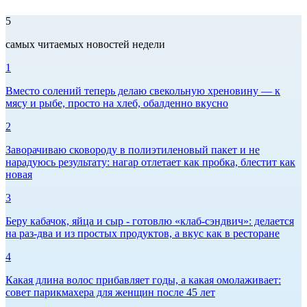
5
самых читаемых новостей недели
1
Вместо солений теперь делаю свекольную хреновину — к
мясу и рыбе, просто на хлеб, обалденно вкусно
2
Заворачиваю сковороду в полиэтиленовый пакет и не
нарадуюсь результату: нагар отлетает как пробка, блестит как
новая
3
Беру кабачок, яйца и сыр - готовлю «клаб-сэндвич»: делается
на раз-два и из простых продуктов, а вкус как в ресторане
4
Какая длина волос прибавляет годы, а какая омолаживает:
совет парикмахера для женщин после 45 лет