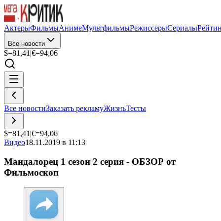
Актеры
Фильмы
Аниме
Мультфильмы
Режиссеры
Сериалы
Рейти
Все новости
$=
81,41
|
€=
94,06
Все новости
Заказать рекламу
Жизнь
Тесты
$=
81,41
|
€=
94,06
Видео
18.11.2019 в 11:13
Мандалорец 1 сезон 2 серия - ОБЗОР от
Фильмоскоп