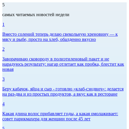
5
самых читаемых новостей недели
1
Вместо солений теперь делаю свекольную хреновину — к
мясу и рыбе, просто на хлеб, обалденно вкусно
2
Заворачиваю сковороду в полиэтиленовый пакет и не
нарадуюсь результату: нагар отлетает как пробка, блестит как
новая
3
Беру кабачок, яйца и сыр - готовлю «клаб-сэндвич»: делается
на раз-два и из простых продуктов, а вкус как в ресторане
4
Какая длина волос прибавляет годы, а какая омолаживает:
совет парикмахера для женщин после 45 лет
5