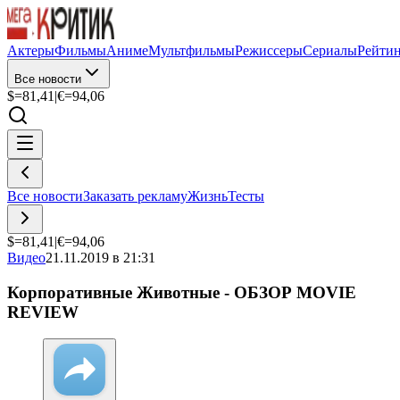
Актеры
Фильмы
Аниме
Мультфильмы
Режиссеры
Сериалы
Рейти
Все новости
$=
81,41
|
€=
94,06
Все новости
Заказать рекламу
Жизнь
Тесты
$=
81,41
|
€=
94,06
Видео
21.11.2019 в 21:31
Корпоративные Животные - ОБЗОР MOVIE
REVIEW