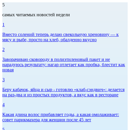
5
самых читаемых новостей недели
1
Вместо солений теперь делаю свекольную хреновину — к
мясу и рыбе, просто на хлеб, обалденно вкусно
2
Заворачиваю сковороду в полиэтиленовый пакет и не
нарадуюсь результату: нагар отлетает как пробка, блестит как
новая
3
Беру кабачок, яйца и сыр - готовлю «клаб-сэндвич»: делается
на раз-два и из простых продуктов, а вкус как в ресторане
4
Какая длина волос прибавляет годы, а какая омолаживает:
совет парикмахера для женщин после 45 лет
5