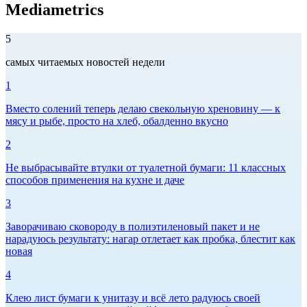
Mediametrics
5
самых читаемых новостей недели
1
Вместо солений теперь делаю свекольную хреновину — к
мясу и рыбе, просто на хлеб, обалденно вкусно
2
Не выбрасывайте втулки от туалетной бумаги: 11 классных
способов применения на кухне и даче
3
Заворачиваю сковороду в полиэтиленовый пакет и не
нарадуюсь результату: нагар отлетает как пробка, блестит как
новая
4
Клею лист бумаги к унитазу и всё лето радуюсь своей