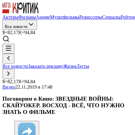
Актеры
Фильмы
Аниме
Мультфильмы
Режиссеры
Сериалы
Рейти
Все новости
$=
82,17
|
€=
94,84
Все новости
Заказать рекламу
Жизнь
Тесты
$=
82,17
|
€=
94,84
Видео
22.11.2019 в 17:48
Поговорим о Кино: ЗВЕЗДНЫЕ ВОЙНЫ:
СКАЙУОКЕР. ВОСХОД - ВСЁ, ЧТО НУЖНО
ЗНАТЬ О ФИЛЬМЕ