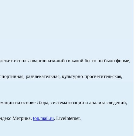
длежит использованию кем-либо в какой бы то ни было форме,
портивная, развлекательная, культурно-просветительская,
ции на основе сбора, систематизации и анализа сведений,
Яндекс Метрика,
top.mail.ru
, LiveInternet.