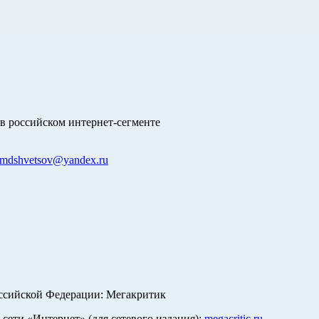
в российском интернет-сегменте
mdshvetsov@yandex.ru
оссийской Федерации: Мегакритик
ети «Интернет» (для сетевого издания):
megacritic.ru