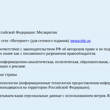
оссийской Федерации: Мегакритик
ети «Интернет» (для сетевого издания):
megacritic.ru
оответствии с законодательством РФ об авторском праве и не по
е иначе как с письменного разрешения правообладателя.
нформационно-аналитическая, политическая, образовательная, с
ации о рекламе
ные страны
хнологии (информационные технологии предоставления информа
 находящихся на территории Российской Федерации).
абатываем ваши персональные данные с использованием метрик 