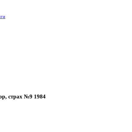
нги
р, страх №9 1984