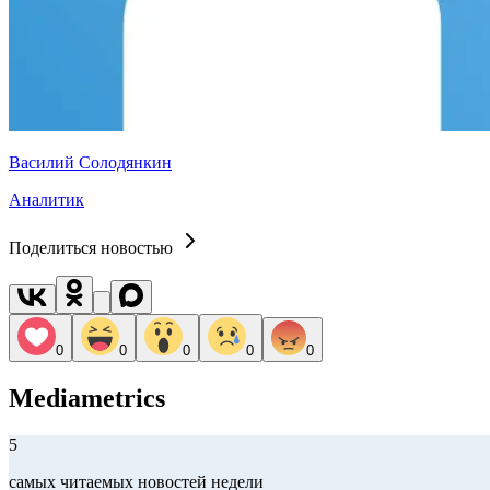
Василий Солодянкин
Аналитик
Поделиться новостью
0
0
0
0
0
Mediametrics
5
самых читаемых новостей недели