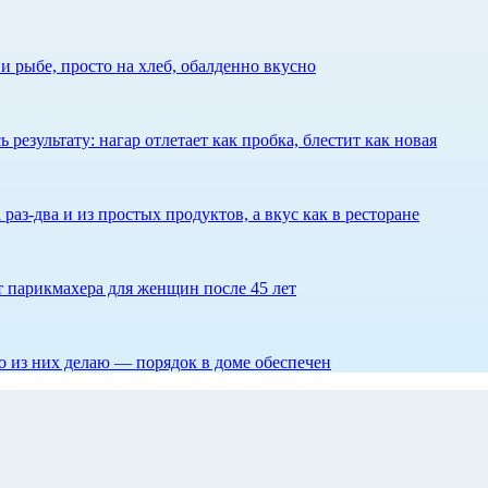
 рыбе, просто на хлеб, обалденно вкусно
результату: нагар отлетает как пробка, блестит как новая
 раз-два и из простых продуктов, а вкус как в ресторане
ет парикмахера для женщин после 45 лет
то из них делаю — порядок в доме обеспечен