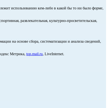
длежит использованию кем-либо в какой бы то ни было форме,
портивная, развлекательная, культурно-просветительская,
ции на основе сбора, систематизации и анализа сведений,
Яндекс Метрика,
top.mail.ru
, LiveInternet.