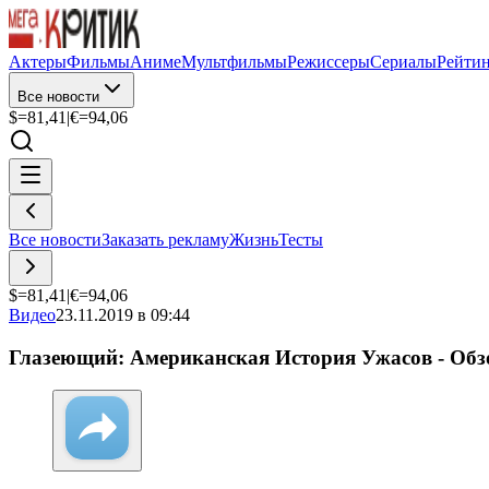
Актеры
Фильмы
Аниме
Мультфильмы
Режиссеры
Сериалы
Рейти
Все новости
$=
81,41
|
€=
94,06
Все новости
Заказать рекламу
Жизнь
Тесты
$=
81,41
|
€=
94,06
Видео
23.11.2019 в 09:44
Глазеющий: Американская История Ужасов - Обзо