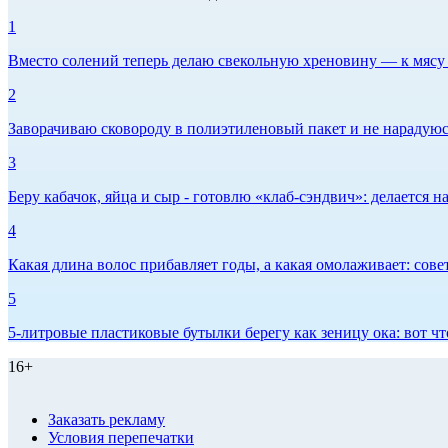
1
Вместо солений теперь делаю свекольную хреновину — к мясу и
2
Заворачиваю сковороду в полиэтиленовый пакет и не нарадуюсь 
3
Беру кабачок, яйца и сыр - готовлю «клаб-сэндвич»: делается на
4
Какая длина волос прибавляет годы, а какая омолаживает: сов
5
5-литровые пластиковые бутылки берегу как зеницу ока: вот ч
16+
Заказать рекламу
Условия перепечатки