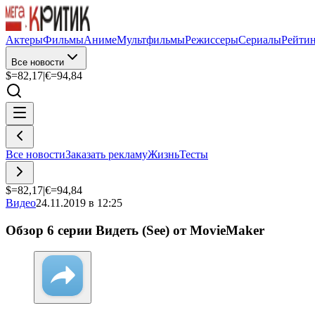
Актеры
Фильмы
Аниме
Мультфильмы
Режиссеры
Сериалы
Рейти
Все новости
$=
82,17
|
€=
94,84
Все новости
Заказать рекламу
Жизнь
Тесты
$=
82,17
|
€=
94,84
Видео
24.11.2019 в 12:25
Обзор 6 серии Видеть (See) от MovieMaker