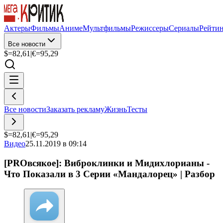
Актеры
Фильмы
Аниме
Мультфильмы
Режиссеры
Сериалы
Рейти
Все новости
$=
82,61
|
€=
95,29
Все новости
Заказать рекламу
Жизнь
Тесты
$=
82,61
|
€=
95,29
Видео
25.11.2019 в 09:14
[PROвсякое]: Виброклинки и Мидихлорианы -
Что Показали в 3 Серии «Мандалорец» | Разбор