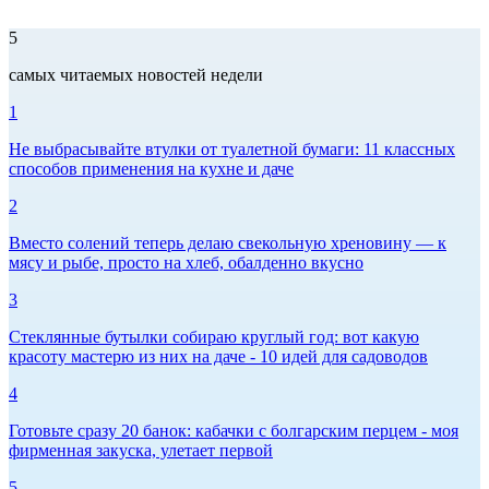
5
самых читаемых новостей недели
1
Не выбрасывайте втулки от туалетной бумаги: 11 классных
способов применения на кухне и даче
2
Вместо солений теперь делаю свекольную хреновину — к
мясу и рыбе, просто на хлеб, обалденно вкусно
3
Стеклянные бутылки собираю круглый год: вот какую
красоту мастерю из них на даче - 10 идей для садоводов
4
Готовьте сразу 20 банок: кабачки с болгарским перцем - моя
фирменная закуска, улетает первой
5