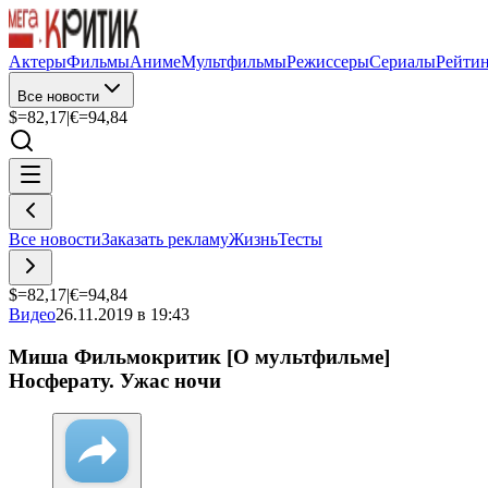
Актеры
Фильмы
Аниме
Мультфильмы
Режиссеры
Сериалы
Рейти
Все новости
$=
82,17
|
€=
94,84
Все новости
Заказать рекламу
Жизнь
Тесты
$=
82,17
|
€=
94,84
Видео
26.11.2019 в 19:43
Миша Фильмокритик [О мультфильме]
Носферату. Ужас ночи