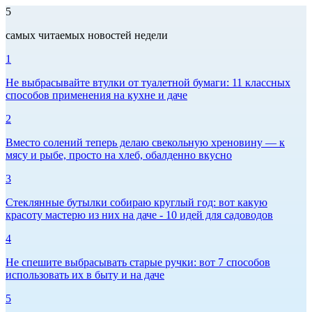
5
самых читаемых новостей недели
1
Не выбрасывайте втулки от туалетной бумаги: 11 классных
способов применения на кухне и даче
2
Вместо солений теперь делаю свекольную хреновину — к
мясу и рыбе, просто на хлеб, обалденно вкусно
3
Стеклянные бутылки собираю круглый год: вот какую
красоту мастерю из них на даче - 10 идей для садоводов
4
Не спешите выбрасывать старые ручки: вот 7 способов
использовать их в быту и на даче
5