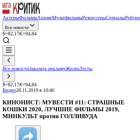
Актеры
Фильмы
Аниме
Мультфильмы
Режиссеры
Сериалы
Рейти
Все новости
$=
82,17
|
€=
94,84
Все новости
Заказать рекламу
Жизнь
Тесты
$=
82,17
|
€=
94,84
Видео
28.11.2019 в 10:40
КИНОНИСТ: МУВЕСТИ #11: СТРАШНЫЕ
КОШКИ 2020, ЛУЧШИЕ ФИЛЬМЫ 2019,
МИНКУЛЬТ против ГОЛЛИВУДА