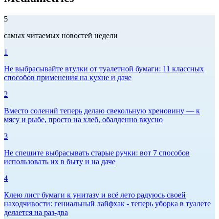
5
самых читаемых новостей недели
1
Не выбрасывайте втулки от туалетной бумаги: 11 классных
способов применения на кухне и даче
2
Вместо солений теперь делаю свекольную хреновину — к
мясу и рыбе, просто на хлеб, обалденно вкусно
3
Не спешите выбрасывать старые ручки: вот 7 способов
использовать их в быту и на даче
4
Клею лист бумаги к унитазу и всё лето радуюсь своей
находчивости: гениальный лайфхак - теперь уборка в туалете
делается на раз-два