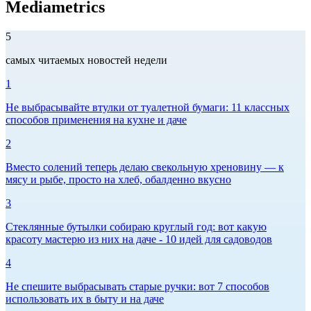
Mediametrics
5
самых читаемых новостей недели
1
Не выбрасывайте втулки от туалетной бумаги: 11 классных
способов применения на кухне и даче
2
Вместо солений теперь делаю свекольную хреновину — к
мясу и рыбе, просто на хлеб, обалденно вкусно
3
Стеклянные бутылки собираю круглый год: вот какую
красоту мастерю из них на даче - 10 идей для садоводов
4
Не спешите выбрасывать старые ручки: вот 7 способов
использовать их в быту и на даче