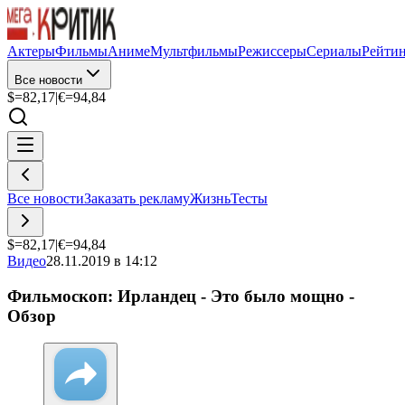
Актеры
Фильмы
Аниме
Мультфильмы
Режиссеры
Сериалы
Рейти
Все новости
$=
82,17
|
€=
94,84
Все новости
Заказать рекламу
Жизнь
Тесты
$=
82,17
|
€=
94,84
Видео
28.11.2019 в 14:12
Фильмоскоп: Ирландец - Это было мощно -
Обзор