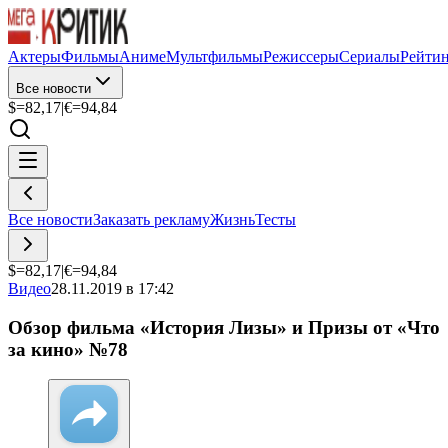
Актеры
Фильмы
Аниме
Мультфильмы
Режиссеры
Сериалы
Рейти
Все новости
$=
82,17
|
€=
94,84
Все новости
Заказать рекламу
Жизнь
Тесты
$=
82,17
|
€=
94,84
Видео
28.11.2019 в 17:42
Обзор фильма «История Лизы» и Призы от «Что
за кино» №78