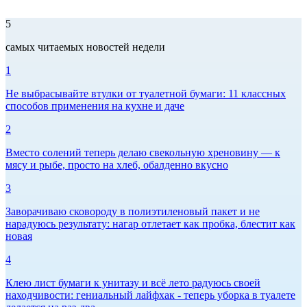
5
самых читаемых новостей недели
1
Не выбрасывайте втулки от туалетной бумаги: 11 классных
способов применения на кухне и даче
2
Вместо солений теперь делаю свекольную хреновину — к
мясу и рыбе, просто на хлеб, обалденно вкусно
3
Заворачиваю сковороду в полиэтиленовый пакет и не
нарадуюсь результату: нагар отлетает как пробка, блестит как
новая
4
Клею лист бумаги к унитазу и всё лето радуюсь своей
находчивости: гениальный лайфхак - теперь уборка в туалете