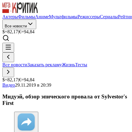
Актеры
Фильмы
Аниме
Мультфильмы
Режиссеры
Сериалы
Рейти
Все новости
$=
82,17
|
€=
94,84
Все новости
Заказать рекламу
Жизнь
Тесты
$=
82,17
|
€=
94,84
Видео
29.11.2019 в 20:39
Мидуэй, обзор эпического провала от Sylvestor's
First