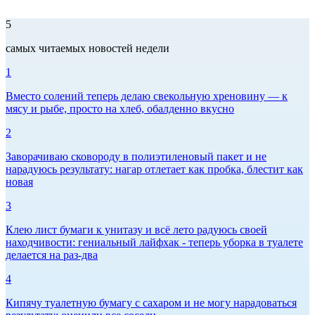
5
самых читаемых новостей недели
1
Вместо солений теперь делаю свекольную хреновину — к
мясу и рыбе, просто на хлеб, обалденно вкусно
2
Заворачиваю сковороду в полиэтиленовый пакет и не
нарадуюсь результату: нагар отлетает как пробка, блестит как
новая
3
Клею лист бумаги к унитазу и всё лето радуюсь своей
находчивости: гениальный лайфхак - теперь уборка в туалете
делается на раз-два
4
Кипячу туалетную бумагу с сахаром и не могу нарадоваться