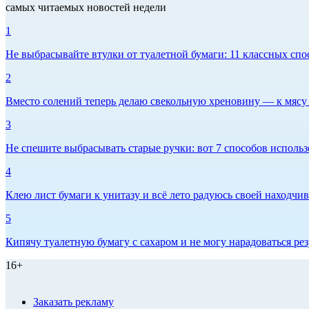
самых читаемых новостей недели
1
Не выбрасывайте втулки от туалетной бумаги: 11 классных спо
2
Вместо солений теперь делаю свекольную хреновину — к мясу и
3
Не спешите выбрасывать старые ручки: вот 7 способов использо
4
Клею лист бумаги к унитазу и всё лето радуюсь своей находчиво
5
Кипячу туалетную бумагу с сахаром и не могу нарадоваться рез
16+
Заказать рекламу