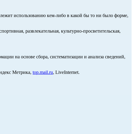
длежит использованию кем-либо в какой бы то ни было форме,
портивная, развлекательная, культурно-просветительская,
ции на основе сбора, систематизации и анализа сведений,
Яндекс Метрика,
top.mail.ru
, LiveInternet.