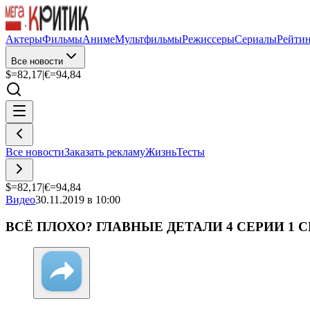
Актеры
Фильмы
Аниме
Мультфильмы
Режиссеры
Сериалы
Рейти
Все новости
$=
82,17
|
€=
94,84
Все новости
Заказать рекламу
Жизнь
Тесты
$=
82,17
|
€=
94,84
Видео
30.11.2019 в 10:00
ВСЁ ПЛОХО? ГЛАВНЫЕ ДЕТАЛИ 4 СЕРИИ 1 