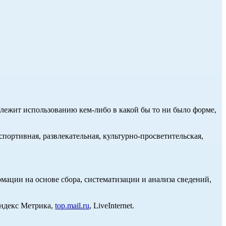
длежит использованию кем-либо в какой бы то ни было форме,
портивная, развлекательная, культурно-просветительская,
ции на основе сбора, систематизации и анализа сведений,
Яндекс Метрика,
top.mail.ru
, LiveInternet.