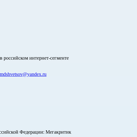
в российском интернет-сегменте
mdshvetsov@yandex.ru
оссийской Федерации: Мегакритик