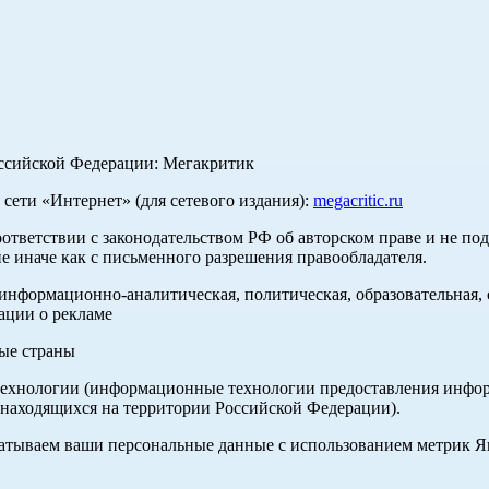
оссийской Федерации: Мегакритик
ети «Интернет» (для сетевого издания):
megacritic.ru
оответствии с законодательством РФ об авторском праве и не по
е иначе как с письменного разрешения правообладателя.
нформационно-аналитическая, политическая, образовательная, с
ации о рекламе
ные страны
хнологии (информационные технологии предоставления информа
 находящихся на территории Российской Федерации).
абатываем ваши персональные данные с использованием метрик 