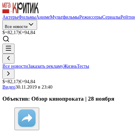
Актеры
Фильмы
Аниме
Мультфильмы
Режиссеры
Сериалы
Рейти
Все новости
$=
82,17
|
€=
94,84
Все новости
Заказать рекламу
Жизнь
Тесты
$=
82,17
|
€=
94,84
Видео
30.11.2019 в 23:40
Объектив: Обзор кинопроката | 28 ноября