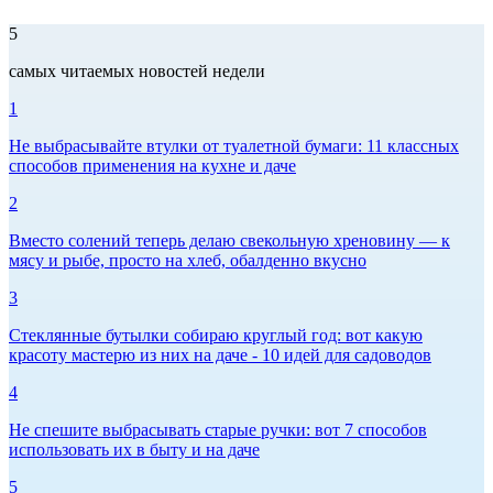
5
самых читаемых новостей недели
1
Не выбрасывайте втулки от туалетной бумаги: 11 классных
способов применения на кухне и даче
2
Вместо солений теперь делаю свекольную хреновину — к
мясу и рыбе, просто на хлеб, обалденно вкусно
3
Стеклянные бутылки собираю круглый год: вот какую
красоту мастерю из них на даче - 10 идей для садоводов
4
Не спешите выбрасывать старые ручки: вот 7 способов
использовать их в быту и на даче
5