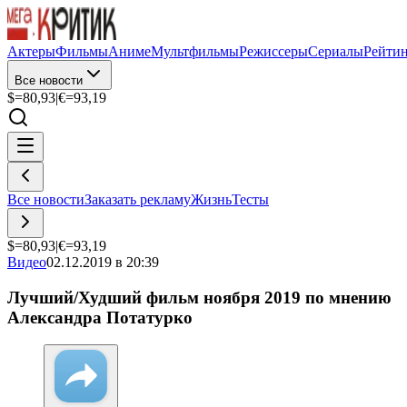
Актеры
Фильмы
Аниме
Мультфильмы
Режиссеры
Сериалы
Рейти
Все новости
$=
80,93
|
€=
93,19
Все новости
Заказать рекламу
Жизнь
Тесты
$=
80,93
|
€=
93,19
Видео
02.12.2019 в 20:39
Лучший/Худший фильм ноября 2019 по мнению
Александра Потатурко