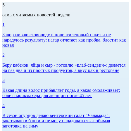
5
самых читаемых новостей недели
1
Заворачиваю сковороду в полиэтиленовый пакет и не
нарадуюсь результату: нагар отлетает как пробка, блестит как
новая
2
Беру кабачок, яйца и сыр - готовлю «клаб-сэндвич»: делается
на раз-два и из простых продуктов, а вкус как в ресторане
3
Какая длина волос прибавляет годы, а какая омолаживает:
совет парикмахера для женщин после 45 лет
4
В сезон огурцов делаю венгерский салат "Чаламада":
закатываю в банки и не могу нарадоваться - любимая
заготовка на зиму