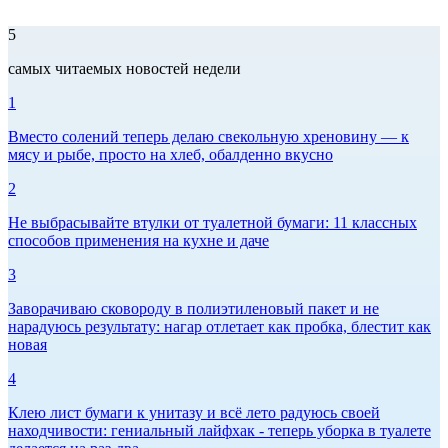
5
самых читаемых новостей недели
1
Вместо солений теперь делаю свекольную хреновину — к
мясу и рыбе, просто на хлеб, обалденно вкусно
2
Не выбрасывайте втулки от туалетной бумаги: 11 классных
способов применения на кухне и даче
3
Заворачиваю сковороду в полиэтиленовый пакет и не
нарадуюсь результату: нагар отлетает как пробка, блестит как
новая
4
Клею лист бумаги к унитазу и всё лето радуюсь своей
находчивости: гениальный лайфхак - теперь уборка в туалете