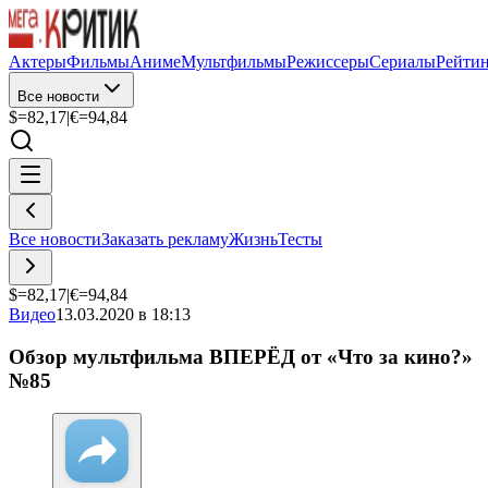
Актеры
Фильмы
Аниме
Мультфильмы
Режиссеры
Сериалы
Рейти
Все новости
$=
82,17
|
€=
94,84
Все новости
Заказать рекламу
Жизнь
Тесты
$=
82,17
|
€=
94,84
Видео
13.03.2020 в 18:13
Обзор мультфильма ВПЕРЁД от «Что за кино?»
№85