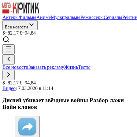
Актеры
Фильмы
Аниме
Мультфильмы
Режиссеры
Сериалы
Рейти
Все новости
$=
82,17
|
€=
94,84
Все новости
Заказать рекламу
Жизнь
Тесты
$=
82,17
|
€=
94,84
Видео
17.03.2020 в 11:14
Дисней убивает звёздные войны Разбор лажи
Войн клонов