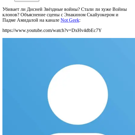
Убивает ли Дисней Звёздные войны? Стали ли хуже Войны
клонов? Объяснение сцены с Энакином Скайуокером и
Падме Амидалой на канале
Not Geek
:
https://www.youtube.com/watch?v=DxHv4dbEc7Y