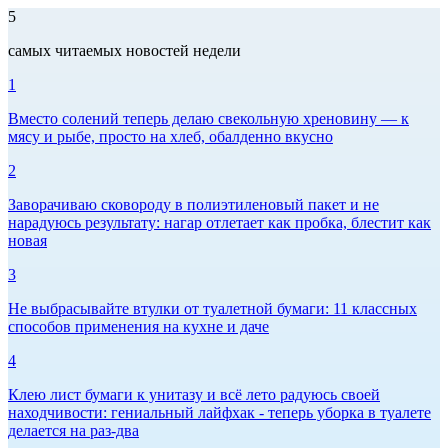
5
самых читаемых новостей недели
1
Вместо солений теперь делаю свекольную хреновину — к
мясу и рыбе, просто на хлеб, обалденно вкусно
2
Заворачиваю сковороду в полиэтиленовый пакет и не
нарадуюсь результату: нагар отлетает как пробка, блестит как
новая
3
Не выбрасывайте втулки от туалетной бумаги: 11 классных
способов применения на кухне и даче
4
Клею лист бумаги к унитазу и всё лето радуюсь своей
находчивости: гениальный лайфхак - теперь уборка в туалете
делается на раз-два