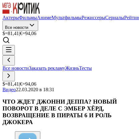
Актеры
Фильмы
Аниме
Мультфильмы
Режиссеры
Сериалы
Рейти
Все новости
$=
81,41
|
€=
94,06
Все новости
Заказать рекламу
Жизнь
Тесты
$=
81,41
|
€=
94,06
Видео
22.03.2020 в 18:31
ЧТО ЖДЕТ ДЖОННИ ДЕППА? НОВЫЙ
ПОВОРОТ В ДЕЛЕ С ЭМБЕР ХЁРД,
ВОЗВРАЩЕНИЕ В ПИРАТЫ 6 И РОЛЬ
ДЖОКЕРА