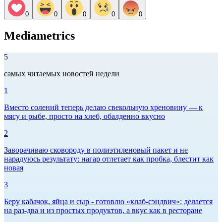
0
0
0
0
0
Mediametrics
5
самых читаемых новостей недели
1
Вместо солений теперь делаю свекольную хреновину — к
мясу и рыбе, просто на хлеб, обалденно вкусно
2
Заворачиваю сковороду в полиэтиленовый пакет и не
нарадуюсь результату: нагар отлетает как пробка, блестит как
новая
3
Беру кабачок, яйца и сыр - готовлю «клаб-сэндвич»: делается
на раз-два и из простых продуктов, а вкус как в ресторане