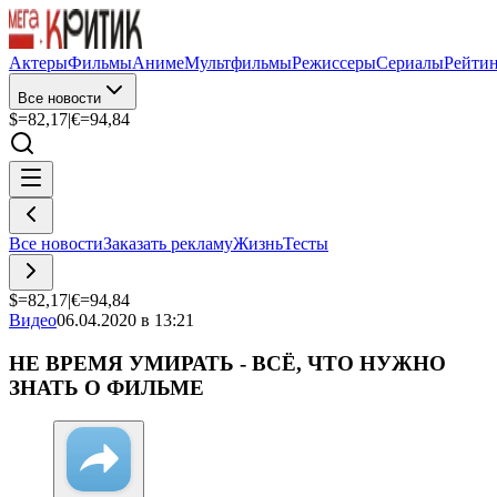
Актеры
Фильмы
Аниме
Мультфильмы
Режиссеры
Сериалы
Рейти
Все новости
$=
82,17
|
€=
94,84
Все новости
Заказать рекламу
Жизнь
Тесты
$=
82,17
|
€=
94,84
Видео
06.04.2020 в 13:21
НЕ ВРЕМЯ УМИРАТЬ - ВСЁ, ЧТО НУЖНО
ЗНАТЬ О ФИЛЬМЕ