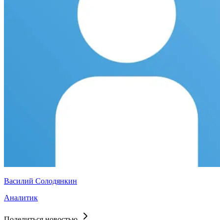
Василий Солодянкин
Аналитик
Поделиться новостью