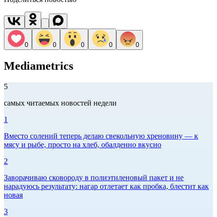
0
0
0
0
0
Mediametrics
5
самых читаемых новостей недели
1
Вместо солений теперь делаю свекольную хреновину — к
мясу и рыбе, просто на хлеб, обалденно вкусно
2
Заворачиваю сковороду в полиэтиленовый пакет и не
нарадуюсь результату: нагар отлетает как пробка, блестит как
новая
3