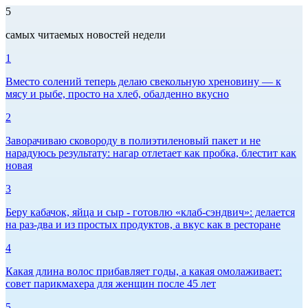
5
самых читаемых новостей недели
1
Вместо солений теперь делаю свекольную хреновину — к
мясу и рыбе, просто на хлеб, обалденно вкусно
2
Заворачиваю сковороду в полиэтиленовый пакет и не
нарадуюсь результату: нагар отлетает как пробка, блестит как
новая
3
Беру кабачок, яйца и сыр - готовлю «клаб-сэндвич»: делается
на раз-два и из простых продуктов, а вкус как в ресторане
4
Какая длина волос прибавляет годы, а какая омолаживает:
совет парикмахера для женщин после 45 лет
5