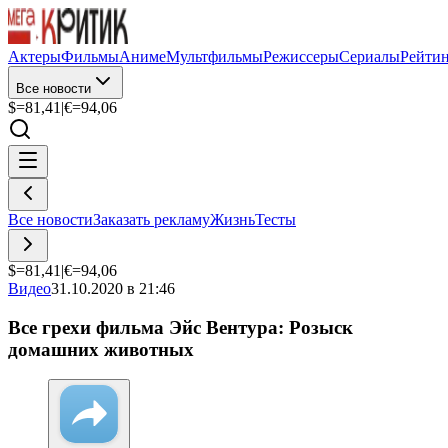
Актеры
Фильмы
Аниме
Мультфильмы
Режиссеры
Сериалы
Рейти
Все новости
$=
81,41
|
€=
94,06
Все новости
Заказать рекламу
Жизнь
Тесты
$=
81,41
|
€=
94,06
Видео
31.10.2020 в 21:46
Все грехи фильма Эйс Вентура: Розыск
домашних животных